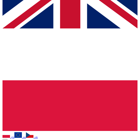
pln
eur
czk