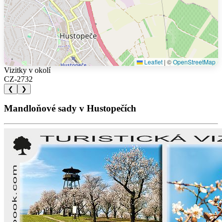
Leaflet
|
©
OpenStreetMap
Vizitky v okolí
CZ-2732
❮
❯
Mandloňové sady v Hustopečích