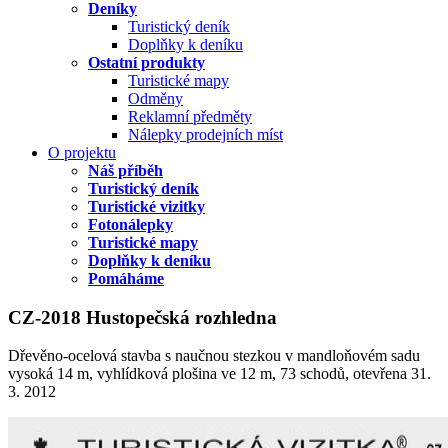
Deníky
Turistický deník
Doplňky k deníku
Ostatní produkty
Turistické mapy
Odměny
Reklamní předměty
Nálepky prodejních míst
O projektu
Náš příběh
Turistický deník
Turistické vizitky
Fotonálepky
Turistické mapy
Doplňky k deníku
Pomáháme
CZ-2018 Hustopečská rozhledna
Dřevěno-ocelová stavba s naučnou stezkou v mandloňovém sadu
vysoká 14 m, vyhlídková plošina ve 12 m, 73 schodů, otevřena 31.
3. 2012