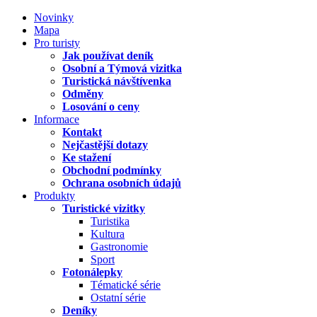
Novinky
Mapa
Pro turisty
Jak používat deník
Osobní a Týmová vizitka
Turistická návštívenka
Odměny
Losování o ceny
Informace
Kontakt
Nejčastější dotazy
Ke stažení
Obchodní podmínky
Ochrana osobních údajů
Produkty
Turistické vizitky
Turistika
Kultura
Gastronomie
Sport
Fotonálepky
Tématické série
Ostatní série
Deníky