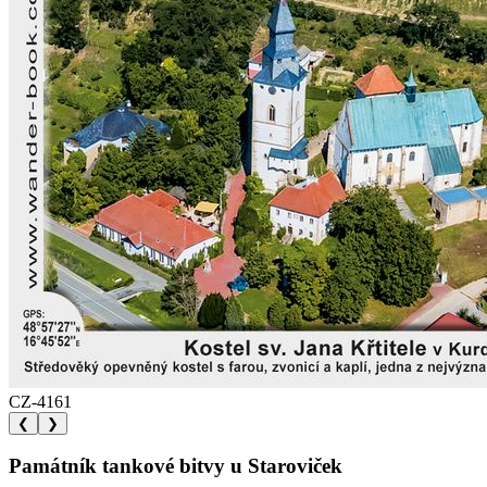
CZ-4161
❮
❯
Památník tankové bitvy u Staroviček