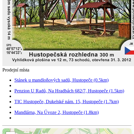
Prodejní místa
Stánek u mandloňových sadů, Hustopeče (0.5km)
Penzion U Radů, Na Hradbách 682/7, Hustopeče (1.5km)
TIC Hustopeče, Dukelské nám. 15, Hustopeče (1.7km)
Mandlárna, Na Úvoze 2, Hustopeče (1.8km)