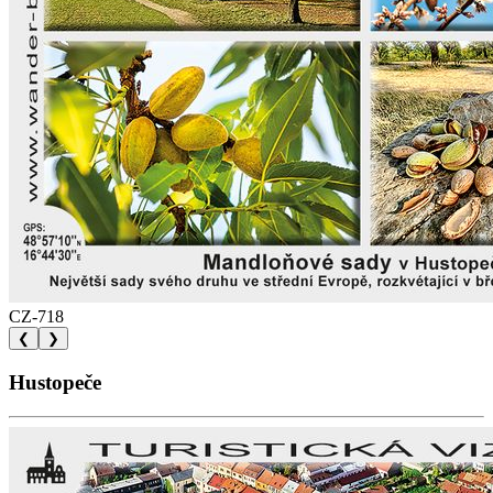
CZ-718
❮
❯
Hustopeče