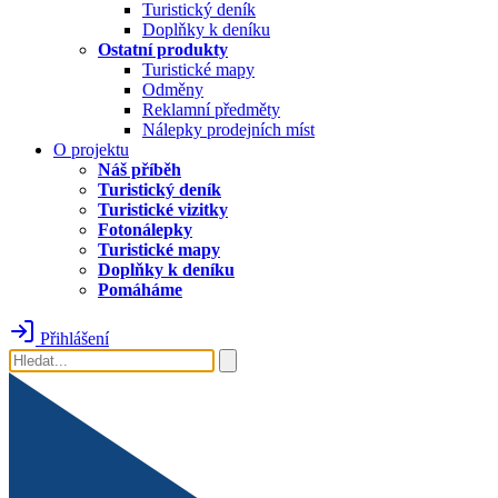
Turistický deník
Doplňky k deníku
Ostatní produkty
Turistické mapy
Odměny
Reklamní předměty
Nálepky prodejních míst
O projektu
Náš příběh
Turistický deník
Turistické vizitky
Fotonálepky
Turistické mapy
Doplňky k deníku
Pomáháme
Přihlášení