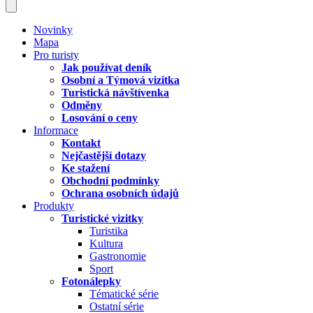
Novinky
Mapa
Pro turisty
Jak používat deník
Osobní a Týmová vizitka
Turistická návštívenka
Odměny
Losování o ceny
Informace
Kontakt
Nejčastější dotazy
Ke stažení
Obchodní podmínky
Ochrana osobních údajů
Produkty
Turistické vizitky
Turistika
Kultura
Gastronomie
Sport
Fotonálepky
Tématické série
Ostatní série