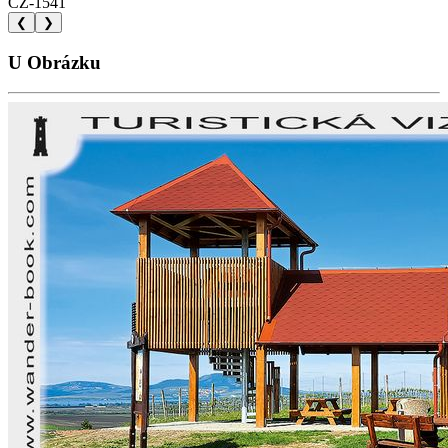
CZ-1541
❮
❯
U Obrázku