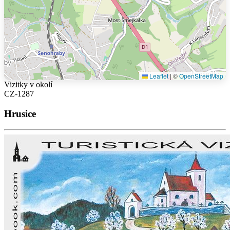
Leaflet
|
©
OpenStreetMap
Vizitky v okolí
CZ-1287
Hrusice