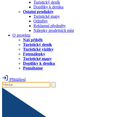
Turistický deník
Doplňky k deníku
Ostatní produkty
Turistické mapy
Odměny
Reklamní předměty
Nálepky prodejních míst
O projektu
Náš příběh
Turistický deník
Turistické vizitky
Fotonálepky
Turistické mapy
Doplňky k deníku
Pomáháme
Přihlášení