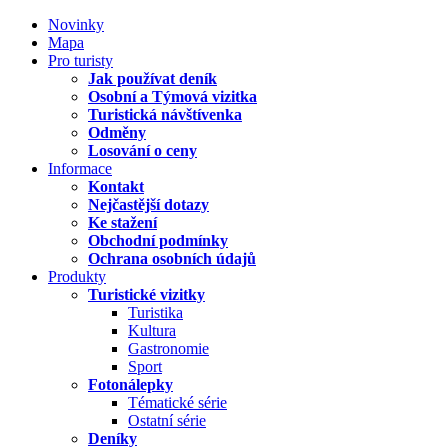
Novinky
Mapa
Pro turisty
Jak používat deník
Osobní a Týmová vizitka
Turistická návštívenka
Odměny
Losování o ceny
Informace
Kontakt
Nejčastější dotazy
Ke stažení
Obchodní podmínky
Ochrana osobních údajů
Produkty
Turistické vizitky
Turistika
Kultura
Gastronomie
Sport
Fotonálepky
Tématické série
Ostatní série
Deníky