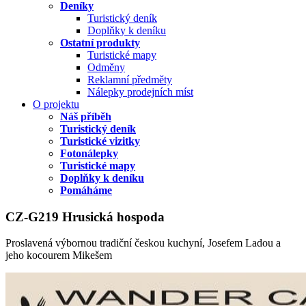
Deníky
Turistický deník
Doplňky k deníku
Ostatní produkty
Turistické mapy
Odměny
Reklamní předměty
Nálepky prodejních míst
O projektu
Náš příběh
Turistický deník
Turistické vizitky
Fotonálepky
Turistické mapy
Doplňky k deníku
Pomáháme
CZ-G219 Hrusická hospoda
Proslavená výbornou tradiční českou kuchyní, Josefem Ladou a
jeho kocourem Mikešem