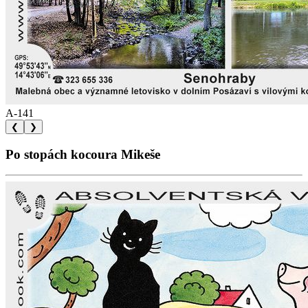
A-141
❮
❯
Po stopách kocoura Mikeše