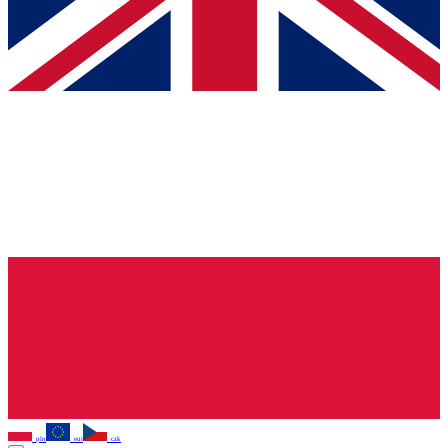
pln
eur
czk