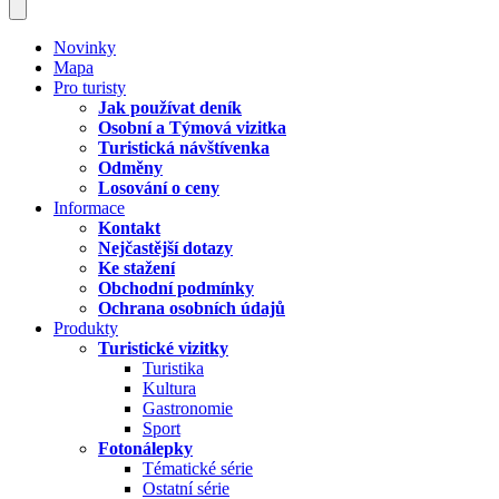
Novinky
Mapa
Pro turisty
Jak používat deník
Osobní a Týmová vizitka
Turistická návštívenka
Odměny
Losování o ceny
Informace
Kontakt
Nejčastější dotazy
Ke stažení
Obchodní podmínky
Ochrana osobních údajů
Produkty
Turistické vizitky
Turistika
Kultura
Gastronomie
Sport
Fotonálepky
Tématické série
Ostatní série