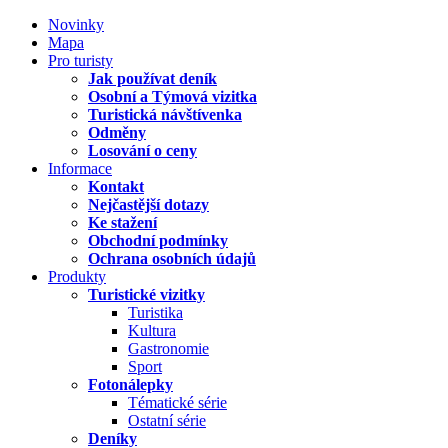
Novinky
Mapa
Pro turisty
Jak používat deník
Osobní a Týmová vizitka
Turistická návštívenka
Odměny
Losování o ceny
Informace
Kontakt
Nejčastější dotazy
Ke stažení
Obchodní podmínky
Ochrana osobních údajů
Produkty
Turistické vizitky
Turistika
Kultura
Gastronomie
Sport
Fotonálepky
Tématické série
Ostatní série
Deníky