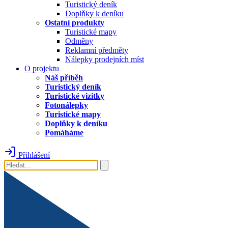
Turistický deník
Doplňky k deníku
Ostatní produkty
Turistické mapy
Odměny
Reklamní předměty
Nálepky prodejních míst
O projektu
Náš příběh
Turistický deník
Turistické vizitky
Fotonálepky
Turistické mapy
Doplňky k deníku
Pomáháme
Přihlášení