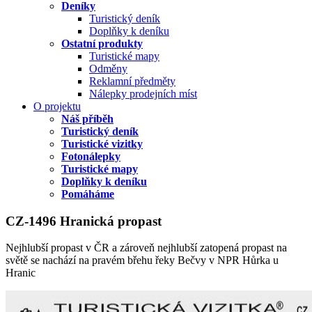
Deníky
Turistický deník
Doplňky k deníku
Ostatní produkty
Turistické mapy
Odměny
Reklamní předměty
Nálepky prodejních míst
O projektu
Náš příběh
Turistický deník
Turistické vizitky
Fotonálepky
Turistické mapy
Doplňky k deníku
Pomáháme
CZ-1496 Hranická propast
Nejhlubší propast v ČR a zároveň nejhlubší zatopená propast na
světě se nachází na pravém břehu řeky Bečvy v NPR Hůrka u
Hranic