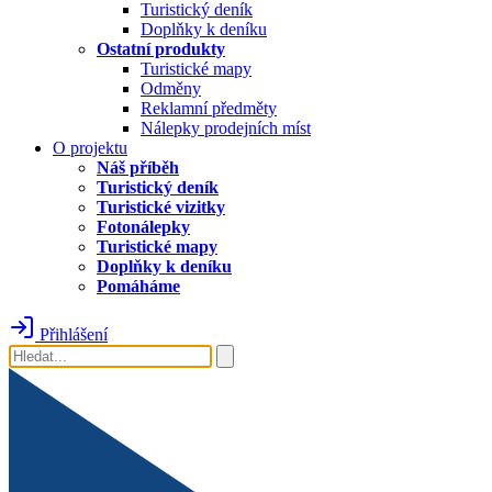
Turistický deník
Doplňky k deníku
Ostatní produkty
Turistické mapy
Odměny
Reklamní předměty
Nálepky prodejních míst
O projektu
Náš příběh
Turistický deník
Turistické vizitky
Fotonálepky
Turistické mapy
Doplňky k deníku
Pomáháme
Přihlášení