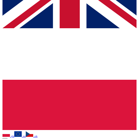
pln
eur
czk