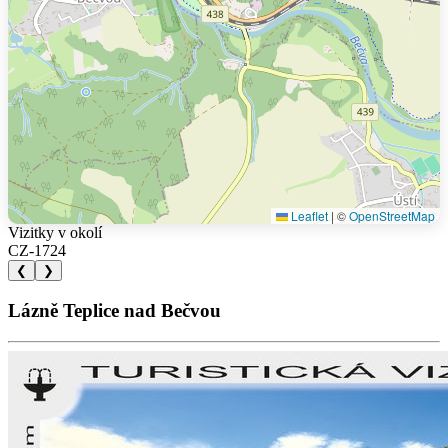
Leaflet
|
©
OpenStreetMap
Vizitky v okolí
CZ-1724
❮
❯
Lázně Teplice nad Bečvou