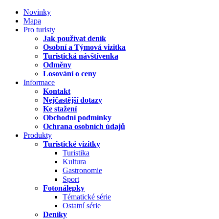
Novinky
Mapa
Pro turisty
Jak používat deník
Osobní a Týmová vizitka
Turistická návštívenka
Odměny
Losování o ceny
Informace
Kontakt
Nejčastější dotazy
Ke stažení
Obchodní podmínky
Ochrana osobních údajů
Produkty
Turistické vizitky
Turistika
Kultura
Gastronomie
Sport
Fotonálepky
Tématické série
Ostatní série
Deníky