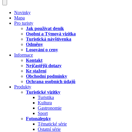
Novinky
Mapa
Pro turisty
Jak používat deník
Osobní a Týmová vizitka
Turistická návštívenka
Odměny
Losování o ceny
Informace
Kontakt
Nejčastější dotazy
Ke stažení
Obchodní podmínky
Ochrana osobních údajů
Produkty
Turistické vizitky
Turistika
Kultura
Gastronomie
Sport
Fotonálepky
Tématické série
Ostatní série