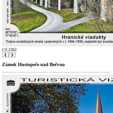
CZ-2362
❮
❯
Zámek Hustopeče nad Bečvou