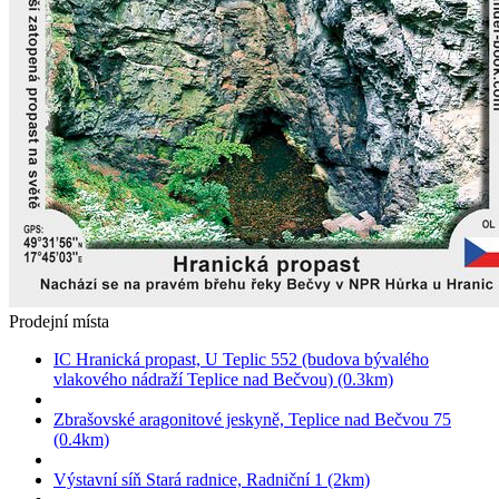
Prodejní místa
IC Hranická propast, U Teplic 552 (budova bývalého
vlakového nádraží Teplice nad Bečvou) (0.3km)
Zbrašovské aragonitové jeskyně, Teplice nad Bečvou 75
(0.4km)
Výstavní síň Stará radnice, Radniční 1 (2km)