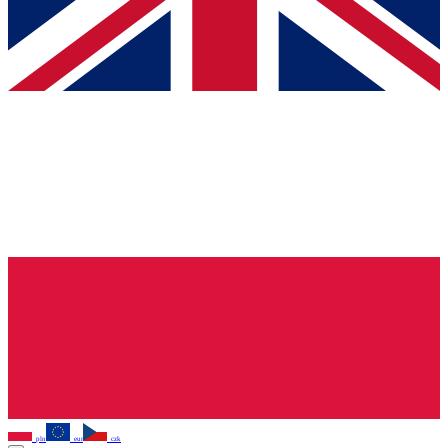
pln
eur
czk