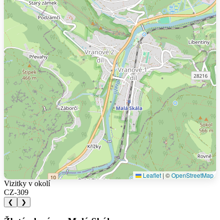
Leaflet
|
©
OpenStreetMap
Vizitky v okolí
CZ-309
❮
❯