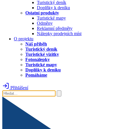
Turistický deník
Doplňky k deníku
Ostatní produkty
Turistické mapy
Odměny
Reklamní předměty
Nálepky prodejních míst
O projektu
Náš příběh
Turistický deník
Turistické vizitky
Fotonálepky
Turistické mapy
Doplňky k deníku
Pomáháme
Přihlášení