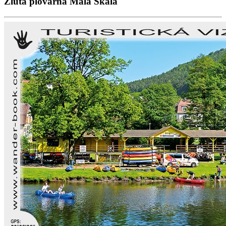
Žlutá plovárna Malá Skála