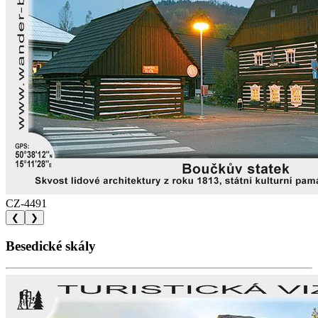
CZ-4491
❮
❯
Besedické skály