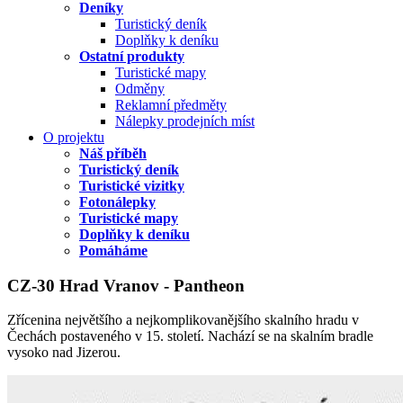
Deníky
Turistický deník
Doplňky k deníku
Ostatní produkty
Turistické mapy
Odměny
Reklamní předměty
Nálepky prodejních míst
O projektu
Náš příběh
Turistický deník
Turistické vizitky
Fotonálepky
Turistické mapy
Doplňky k deníku
Pomáháme
CZ-30 Hrad Vranov - Pantheon
Zřícenina největšího a nejkomplikovanějšího skalního hradu v
Čechách postaveného v 15. století. Nachází se na skalním bradle
vysoko nad Jizerou.