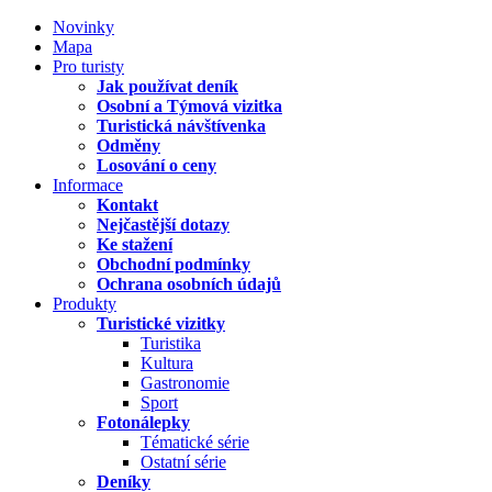
Novinky
Mapa
Pro turisty
Jak používat deník
Osobní a Týmová vizitka
Turistická návštívenka
Odměny
Losování o ceny
Informace
Kontakt
Nejčastější dotazy
Ke stažení
Obchodní podmínky
Ochrana osobních údajů
Produkty
Turistické vizitky
Turistika
Kultura
Gastronomie
Sport
Fotonálepky
Tématické série
Ostatní série
Deníky