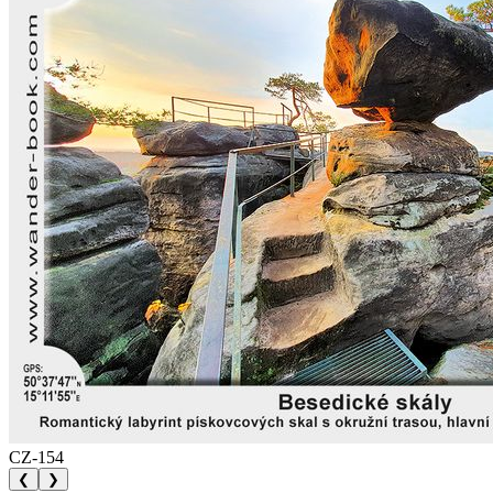
CZ-154
❮
❯