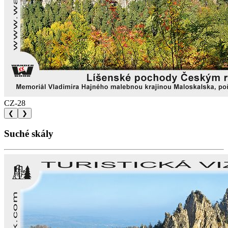
CZ-28
❮
❯
Suché skály