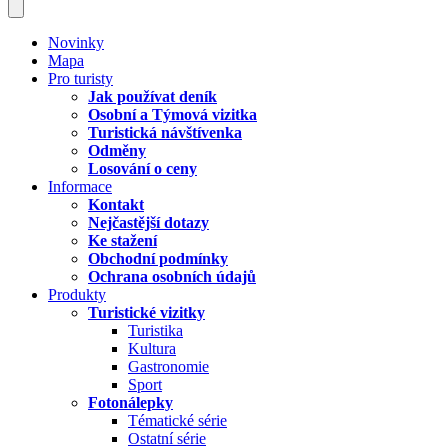
Novinky
Mapa
Pro turisty
Jak používat deník
Osobní a Týmová vizitka
Turistická návštívenka
Odměny
Losování o ceny
Informace
Kontakt
Nejčastější dotazy
Ke stažení
Obchodní podmínky
Ochrana osobních údajů
Produkty
Turistické vizitky
Turistika
Kultura
Gastronomie
Sport
Fotonálepky
Tématické série
Ostatní série