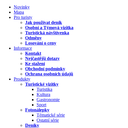
Novinky
Mapa
Pro turisty
Jak používat deník
Osobní a Týmová vizitka
Turistická návštívenka
Odměny
Losování o ceny
Informace
Kontakt
Nejčastější dotazy
Ke stažení
Obchodní podmínky
Ochrana osobních údajů
Produkty
Turistické vizitky
Turistika
Kultura
Gastronomie
Sport
Fotonálepky
Tématické série
Ostatní série
Deníky