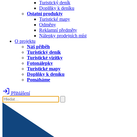
Turistický deník
Doplňky k deníku
Ostatní produkty
Turistické mapy
Odměny
Reklamní předměty
Nálepky prodejních míst
O projektu
Náš příběh
Turistický deník
Turistické vizitky
Fotonálepky
Turistické mapy
Doplňky k deníku
Pomáháme
Přihlášení