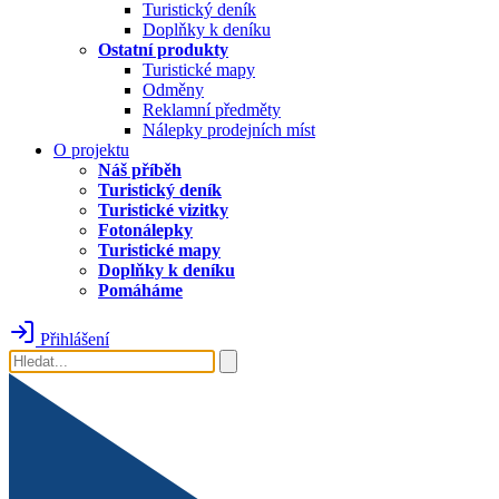
Turistický deník
Doplňky k deníku
Ostatní produkty
Turistické mapy
Odměny
Reklamní předměty
Nálepky prodejních míst
O projektu
Náš příběh
Turistický deník
Turistické vizitky
Fotonálepky
Turistické mapy
Doplňky k deníku
Pomáháme
Přihlášení