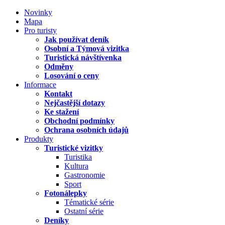
Novinky
Mapa
Pro turisty
Jak používat deník
Osobní a Týmová vizitka
Turistická návštívenka
Odměny
Losování o ceny
Informace
Kontakt
Nejčastější dotazy
Ke stažení
Obchodní podmínky
Ochrana osobních údajů
Produkty
Turistické vizitky
Turistika
Kultura
Gastronomie
Sport
Fotonálepky
Tématické série
Ostatní série
Deníky