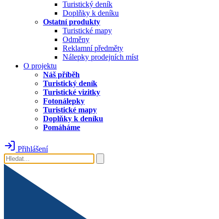
Turistický deník
Doplňky k deníku
Ostatní produkty
Turistické mapy
Odměny
Reklamní předměty
Nálepky prodejních míst
O projektu
Náš příběh
Turistický deník
Turistické vizitky
Fotonálepky
Turistické mapy
Doplňky k deníku
Pomáháme
Přihlášení