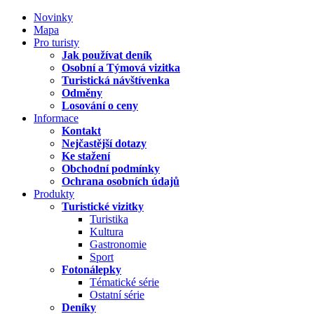
Novinky
Mapa
Pro turisty
Jak používat deník
Osobní a Týmová vizitka
Turistická návštívenka
Odměny
Losování o ceny
Informace
Kontakt
Nejčastější dotazy
Ke stažení
Obchodní podmínky
Ochrana osobních údajů
Produkty
Turistické vizitky
Turistika
Kultura
Gastronomie
Sport
Fotonálepky
Tématické série
Ostatní série
Deníky