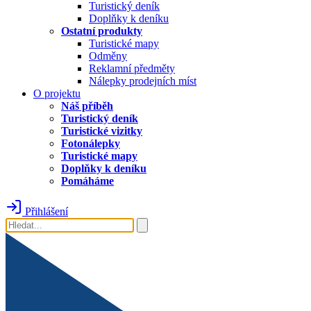
Turistický deník
Doplňky k deníku
Ostatní produkty
Turistické mapy
Odměny
Reklamní předměty
Nálepky prodejních míst
O projektu
Náš příběh
Turistický deník
Turistické vizitky
Fotonálepky
Turistické mapy
Doplňky k deníku
Pomáháme
Přihlášení