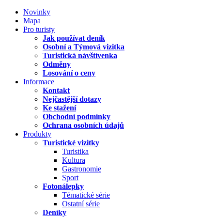
Novinky
Mapa
Pro turisty
Jak používat deník
Osobní a Týmová vizitka
Turistická návštívenka
Odměny
Losování o ceny
Informace
Kontakt
Nejčastější dotazy
Ke stažení
Obchodní podmínky
Ochrana osobních údajů
Produkty
Turistické vizitky
Turistika
Kultura
Gastronomie
Sport
Fotonálepky
Tématické série
Ostatní série
Deníky