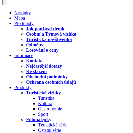
Novinky
Mapa
Pro turisty
Jak používat deník
Osobní a Týmová vizitka
Turistická návštívenka
Odměny
Losování o ceny
Informace
Kontakt
Nejčastější dotazy
Ke stažení
Obchodní podmínky
Ochrana osobních údajů
Produkty
Turistické vizitky
Turistika
Kultura
Gastronomie
Sport
Fotonálepky
Tématické série
Ostatní série