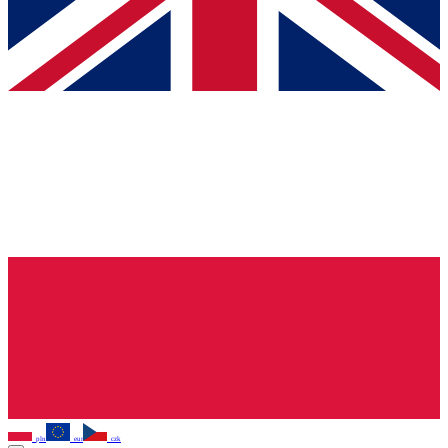
pln
eur
czk