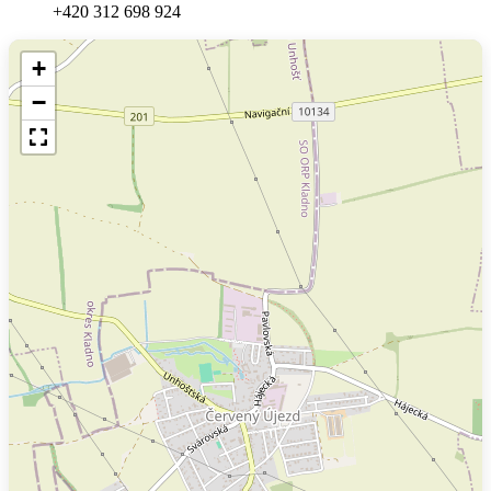
+420 312 698 924
+
−