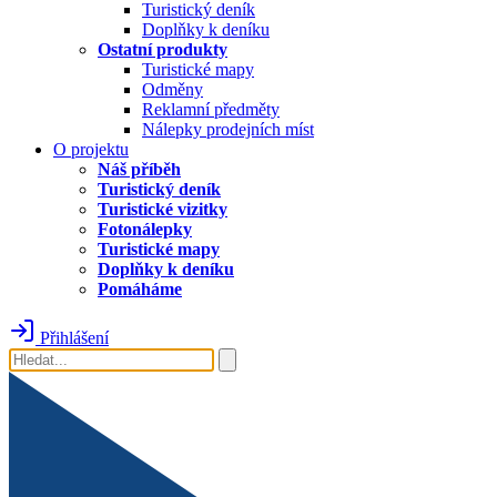
Turistický deník
Doplňky k deníku
Ostatní produkty
Turistické mapy
Odměny
Reklamní předměty
Nálepky prodejních míst
O projektu
Náš příběh
Turistický deník
Turistické vizitky
Fotonálepky
Turistické mapy
Doplňky k deníku
Pomáháme
Přihlášení