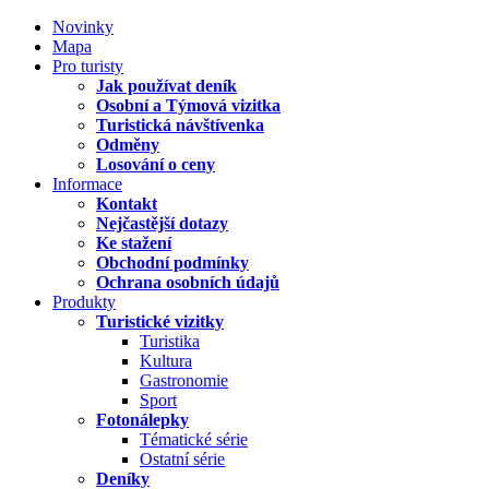
Novinky
Mapa
Pro turisty
Jak používat deník
Osobní a Týmová vizitka
Turistická návštívenka
Odměny
Losování o ceny
Informace
Kontakt
Nejčastější dotazy
Ke stažení
Obchodní podmínky
Ochrana osobních údajů
Produkty
Turistické vizitky
Turistika
Kultura
Gastronomie
Sport
Fotonálepky
Tématické série
Ostatní série
Deníky