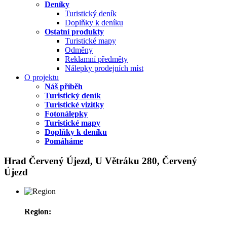
Deníky
Turistický deník
Doplňky k deníku
Ostatní produkty
Turistické mapy
Odměny
Reklamní předměty
Nálepky prodejních míst
O projektu
Náš příběh
Turistický deník
Turistické vizitky
Fotonálepky
Turistické mapy
Doplňky k deníku
Pomáháme
Hrad Červený Újezd, U Větráku 280, Červený
Újezd
Region: