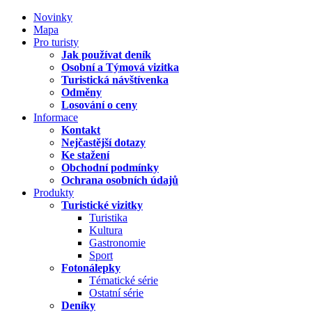
Novinky
Mapa
Pro turisty
Jak používat deník
Osobní a Týmová vizitka
Turistická návštívenka
Odměny
Losování o ceny
Informace
Kontakt
Nejčastější dotazy
Ke stažení
Obchodní podmínky
Ochrana osobních údajů
Produkty
Turistické vizitky
Turistika
Kultura
Gastronomie
Sport
Fotonálepky
Tématické série
Ostatní série
Deníky