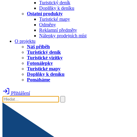
Turistický deník
Doplňky k deníku
Ostatní produkty
Turistické mapy
Odměny
Reklamní předměty
Nálepky prodejních míst
O projektu
Náš příběh
Turistický deník
Turistické vizitky
Fotonálepky
Turistické mapy
Doplňky k deníku
Pomáháme
Přihlášení