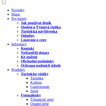
Novinky
Mapa
Pro turisty
Jak používat deník
Osobní a Týmová vizitka
Turistická návštívenka
Odměny
Losování o ceny
Informace
Kontakt
Nejčastější dotazy
Ke stažení
Obchodní podmínky
Ochrana osobních údajů
Produkty
Turistické vizitky
Turistika
Kultura
Gastronomie
Sport
Fotonálepky
Tématické série
Ostatní série