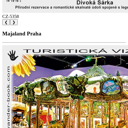
CZ-5358
❮
❯
Majaland Praha