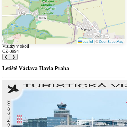
Leaflet
|
©
OpenStreetMap
Vizitky v okolí
CZ-3994
❮
❯
Letiště Václava Havla Praha