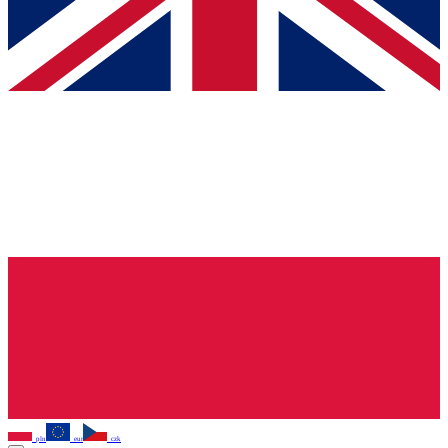
pln
eur
czk