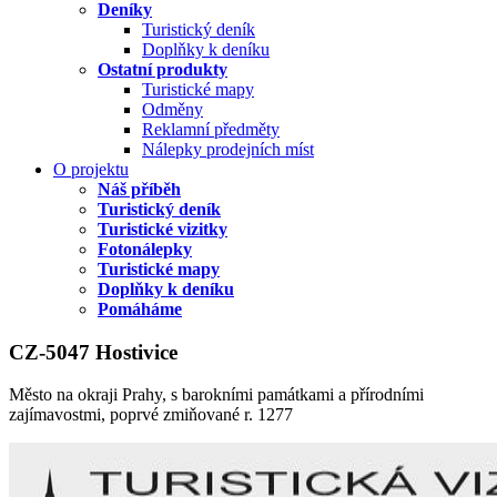
Deníky
Turistický deník
Doplňky k deníku
Ostatní produkty
Turistické mapy
Odměny
Reklamní předměty
Nálepky prodejních míst
O projektu
Náš příběh
Turistický deník
Turistické vizitky
Fotonálepky
Turistické mapy
Doplňky k deníku
Pomáháme
CZ-5047 Hostivice
Město na okraji Prahy, s barokními památkami a přírodními
zajímavostmi, poprvé zmiňované r. 1277