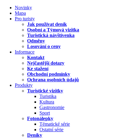
Novinky
Mapa
Pro turisty
Jak používat deník
Osobní a Týmová vizitka
Turistická návštívenka
Odměny
Losování o ceny
Informace
Kontakt
Nejčastější dotazy
Ke stažení
Obchodní podmínky
Ochrana osobních údajů
Produkty
Turistické vizitky
Turistika
Kultura
Gastronomie
Sport
Fotonálepky
Tématické série
Ostatní série
Deníky