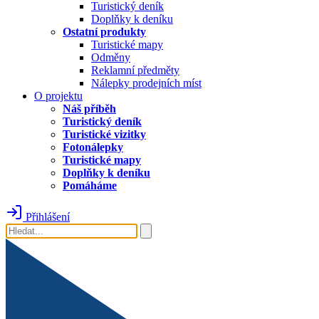
Turistický deník
Doplňky k deníku
Ostatní produkty
Turistické mapy
Odměny
Reklamní předměty
Nálepky prodejních míst
O projektu
Náš příběh
Turistický deník
Turistické vizitky
Fotonálepky
Turistické mapy
Doplňky k deníku
Pomáháme
Přihlášení