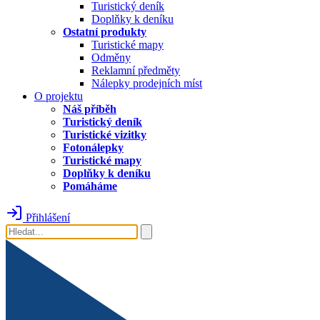
Turistický deník
Doplňky k deníku
Ostatní produkty
Turistické mapy
Odměny
Reklamní předměty
Nálepky prodejních míst
O projektu
Náš příběh
Turistický deník
Turistické vizitky
Fotonálepky
Turistické mapy
Doplňky k deníku
Pomáháme
Přihlášení