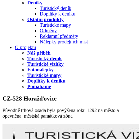
Deníky
Turistický deník
Doplňky k deníku
Ostatní produkty
Turistické mapy
Odměny
Reklamní předměty
Nálepky prodejních míst
O projektu
Náš příběh
Turistický deník
Turistické vizitky
Fotonálepky
Turistické mapy
Doplňky k deníku
Pomáháme
CZ-528 Horažďovice
Původně trhová osada byla povýšena roku 1292 na město a
opevněna, městská památková zóna