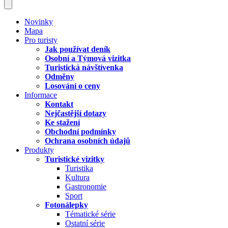
Novinky
Mapa
Pro turisty
Jak používat deník
Osobní a Týmová vizitka
Turistická návštívenka
Odměny
Losování o ceny
Informace
Kontakt
Nejčastější dotazy
Ke stažení
Obchodní podmínky
Ochrana osobních údajů
Produkty
Turistické vizitky
Turistika
Kultura
Gastronomie
Sport
Fotonálepky
Tématické série
Ostatní série