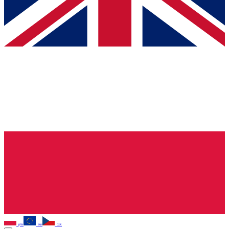
pln
eur
czk