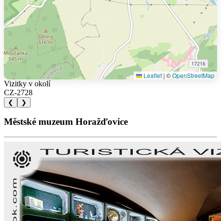
Leaflet
|
©
OpenStreetMap
Vizitky v okolí
CZ-2728
❮
❯
Městské muzeum Horažďovice