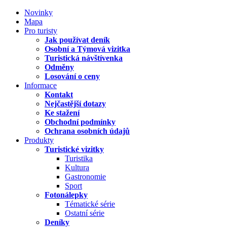
Novinky
Mapa
Pro turisty
Jak používat deník
Osobní a Týmová vizitka
Turistická návštívenka
Odměny
Losování o ceny
Informace
Kontakt
Nejčastější dotazy
Ke stažení
Obchodní podmínky
Ochrana osobních údajů
Produkty
Turistické vizitky
Turistika
Kultura
Gastronomie
Sport
Fotonálepky
Tématické série
Ostatní série
Deníky