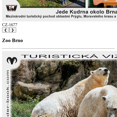
CZ-1677
❮
❯
Zoo Brno