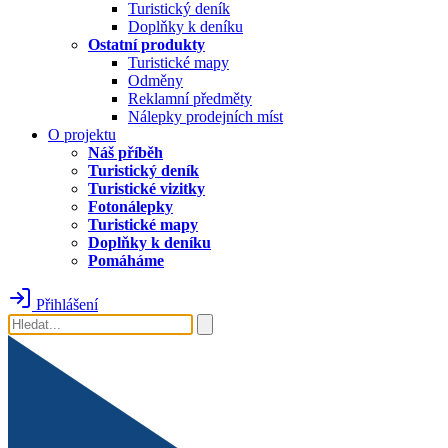
Turistický deník
Doplňky k deníku
Ostatní produkty
Turistické mapy
Odměny
Reklamní předměty
Nálepky prodejních míst
O projektu
Náš příběh
Turistický deník
Turistické vizitky
Fotonálepky
Turistické mapy
Doplňky k deníku
Pomáháme
Přihlášení