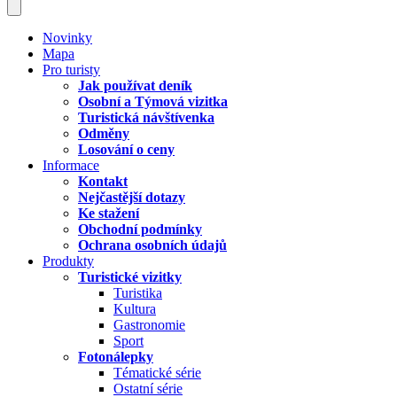
Novinky
Mapa
Pro turisty
Jak používat deník
Osobní a Týmová vizitka
Turistická návštívenka
Odměny
Losování o ceny
Informace
Kontakt
Nejčastější dotazy
Ke stažení
Obchodní podmínky
Ochrana osobních údajů
Produkty
Turistické vizitky
Turistika
Kultura
Gastronomie
Sport
Fotonálepky
Tématické série
Ostatní série