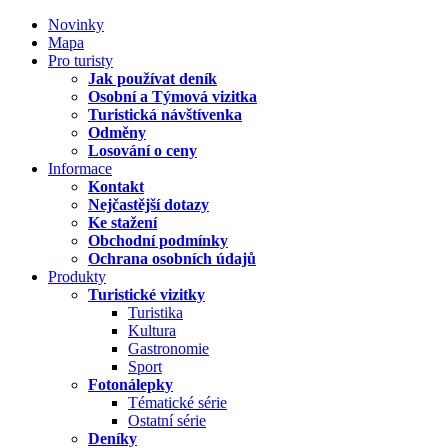
Novinky
Mapa
Pro turisty
Jak používat deník
Osobní a Týmová vizitka
Turistická návštívenka
Odměny
Losování o ceny
Informace
Kontakt
Nejčastější dotazy
Ke stažení
Obchodní podmínky
Ochrana osobních údajů
Produkty
Turistické vizitky
Turistika
Kultura
Gastronomie
Sport
Fotonálepky
Tématické série
Ostatní série
Deníky