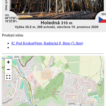
Prodejní místa
IC Pod Krokodýlem, Radnická 8, Brno (5.3km)
+
−