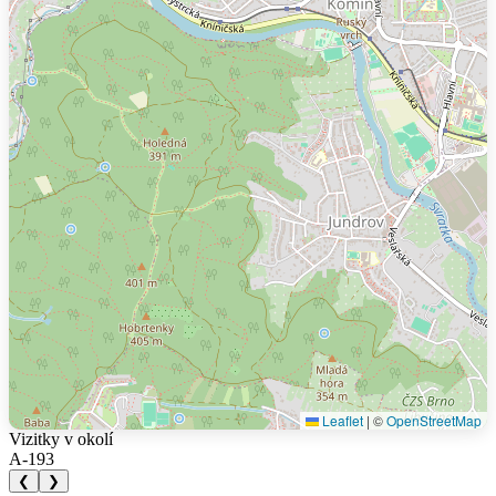
Leaflet
|
©
OpenStreetMap
Vizitky v okolí
A-193
❮
❯