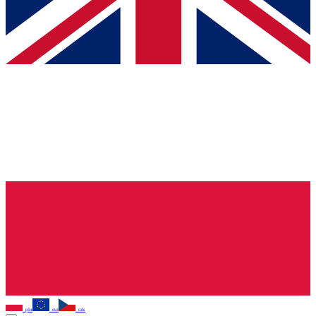
pln
eur
czk