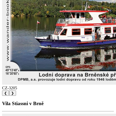
CZ-3205
❮
❯
Vila Stiassni v Brně