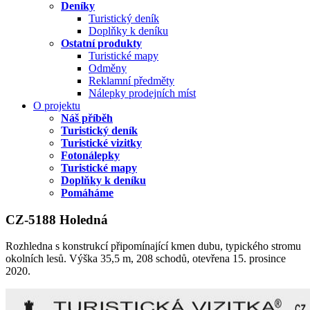
Deníky
Turistický deník
Doplňky k deníku
Ostatní produkty
Turistické mapy
Odměny
Reklamní předměty
Nálepky prodejních míst
O projektu
Náš příběh
Turistický deník
Turistické vizitky
Fotonálepky
Turistické mapy
Doplňky k deníku
Pomáháme
CZ-5188 Holedná
Rozhledna s konstrukcí připomínající kmen dubu, typického stromu
okolních lesů. Výška 35,5 m, 208 schodů, otevřena 15. prosince
2020.