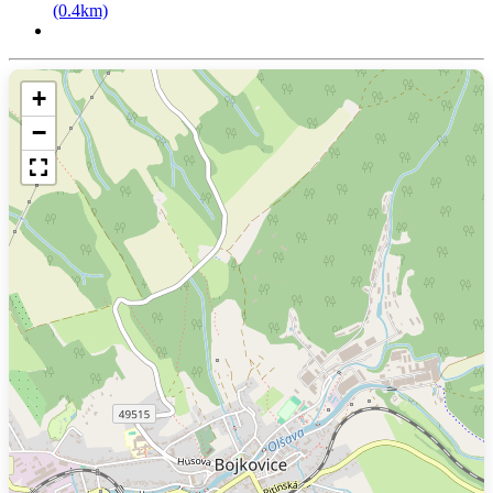
(0.4km)
+
−