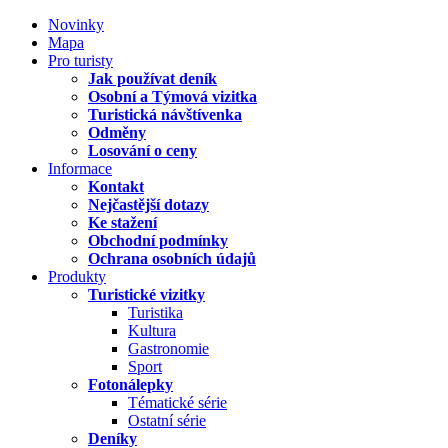
Novinky
Mapa
Pro turisty
Jak používat deník
Osobní a Týmová vizitka
Turistická návštívenka
Odměny
Losování o ceny
Informace
Kontakt
Nejčastější dotazy
Ke stažení
Obchodní podmínky
Ochrana osobních údajů
Produkty
Turistické vizitky
Turistika
Kultura
Gastronomie
Sport
Fotonálepky
Tématické série
Ostatní série
Deníky