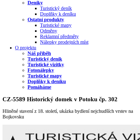
Deníky
Turistický deník
Doplňky k deníku
Ostatní produkty
Turistické mapy
Odměny
Reklamní předměty
Nálepky prodejních míst
O projektu
Náš příběh
Turistický deník
Turistické vizitky
Fotonálepky
Turistické mapy
Doplňky k deníku
Pomáháme
CZ-5589 Historický domek v Potoku čp. 302
Hliněné stavení z 18. století, ukázka bydlení nejchudších vrstev na
Bojkovsku