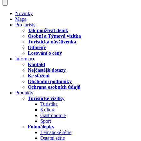
Novinky
Mapa
Pro turisty
Jak používat deník
Osobní a Týmová vizitka
Turistická návštívenka
Odměny
Losování o ceny
Informace
Kontakt
Nejčastější dotazy
Ke stažení
Obchodní podmínky
Ochrana osobních údajů
Produkty
Turistické vizitky
Turistika
Kultura
Gastronomie
Sport
Fotonálepky
Tématické série
Ostatní série