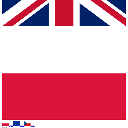
pln
eur
czk