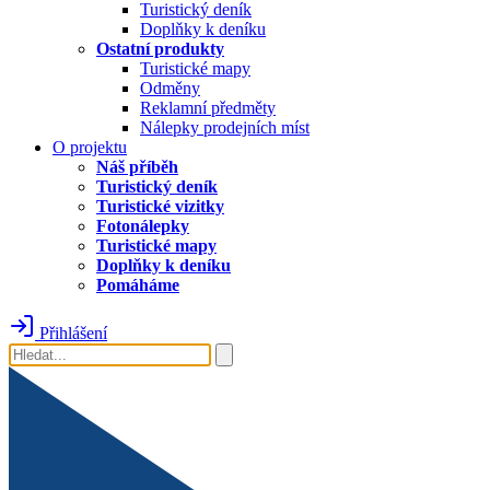
Turistický deník
Doplňky k deníku
Ostatní produkty
Turistické mapy
Odměny
Reklamní předměty
Nálepky prodejních míst
O projektu
Náš příběh
Turistický deník
Turistické vizitky
Fotonálepky
Turistické mapy
Doplňky k deníku
Pomáháme
Přihlášení