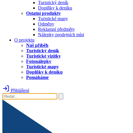
Turistický deník
Doplňky k deníku
Ostatní produkty
Turistické mapy
Odměny
Reklamní předměty
Nálepky prodejních míst
O projektu
Náš příběh
Turistický deník
Turistické vizitky
Fotonálepky
Turistické mapy
Doplňky k deníku
Pomáháme
Přihlášení