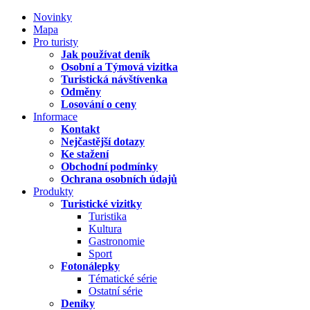
Novinky
Mapa
Pro turisty
Jak používat deník
Osobní a Týmová vizitka
Turistická návštívenka
Odměny
Losování o ceny
Informace
Kontakt
Nejčastější dotazy
Ke stažení
Obchodní podmínky
Ochrana osobních údajů
Produkty
Turistické vizitky
Turistika
Kultura
Gastronomie
Sport
Fotonálepky
Tématické série
Ostatní série
Deníky