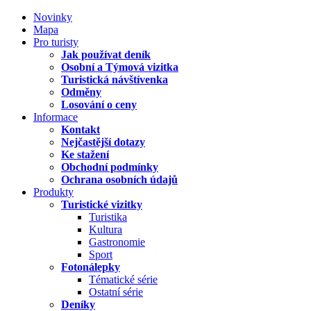
Novinky
Mapa
Pro turisty
Jak používat deník
Osobní a Týmová vizitka
Turistická návštívenka
Odměny
Losování o ceny
Informace
Kontakt
Nejčastější dotazy
Ke stažení
Obchodní podmínky
Ochrana osobních údajů
Produkty
Turistické vizitky
Turistika
Kultura
Gastronomie
Sport
Fotonálepky
Tématické série
Ostatní série
Deníky