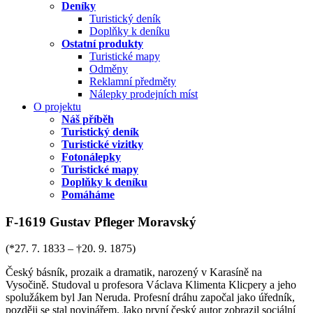
Deníky
Turistický deník
Doplňky k deníku
Ostatní produkty
Turistické mapy
Odměny
Reklamní předměty
Nálepky prodejních míst
O projektu
Náš příběh
Turistický deník
Turistické vizitky
Fotonálepky
Turistické mapy
Doplňky k deníku
Pomáháme
F-1619 Gustav Pfleger Moravský
(*27. 7. 1833 – †20. 9. 1875)
Český básník, prozaik a dramatik, narozený v Karasíně na
Vysočině. Studoval u profesora Václava Klimenta Klicpery a jeho
spolužákem byl Jan Neruda. Profesní dráhu započal jako úředník,
později se stal novinářem. Jako první český autor zobrazil sociální