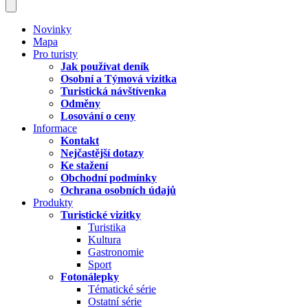
Novinky
Mapa
Pro turisty
Jak používat deník
Osobní a Týmová vizitka
Turistická návštívenka
Odměny
Losování o ceny
Informace
Kontakt
Nejčastější dotazy
Ke stažení
Obchodní podmínky
Ochrana osobních údajů
Produkty
Turistické vizitky
Turistika
Kultura
Gastronomie
Sport
Fotonálepky
Tématické série
Ostatní série