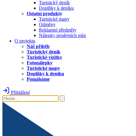
Turistický deník
Doplňky k deníku
Ostatní produkty
Turistické mapy
Odměny
Reklamní předměty
Nálepky prodejních míst
O projektu
Náš příběh
Turistický deník
Turistické vizitky
Fotonálepky
Turistické mapy
Doplňky k deníku
Pomáháme
Přihlášení