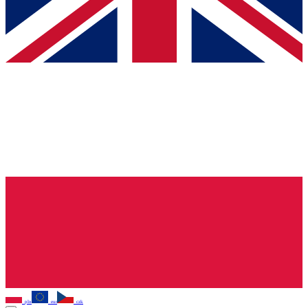
pln
eur
czk