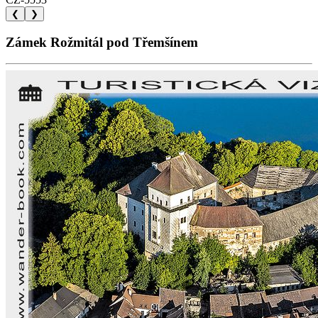
❮
❯
Zámek Rožmitál pod Třemšínem