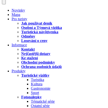
Novinky
Mapa
Pro turisty
Jak používat deník
Osobní a Týmová vizitka
Turistická návštívenka
Odměny
Losování o ceny
Informace
Kontakt
Nejčastější dotazy
Ke stažení
Obchodní podmínky
Ochrana osobních údajů
Produkty
Turistické vizitky
Turistika
Kultura
Gastronomie
Sport
Fotonálepky
Tématické série
Ostatní série