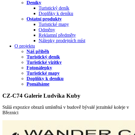
Deníky
Turistický deník
Doplňky k deníku
Ostatní produkty
Turistické mapy
Odměny
Reklamní předměty
Nálepky prodejních míst
O projektu
Náš příběh
Turistický deník
Turistické vizitky
Fotonálepky
Turistické mapy
Doplňky k deníku
Pomáháme
CZ-C74 Galerie Ludvíka Kuby
Stálá expozice obrazů umístěná v budově bývalé jezuitské koleje v
Březnici