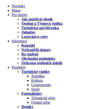
Novinky
Mapa
Pro turisty
Jak používat deník
Osobní a Týmová vizitka
Turistická návštívenka
Odměny
Losování o ceny
Informace
Kontakt
Nejčastější dotazy
Ke stažení
Obchodní podmínky
Ochrana osobních údajů
Produkty
Turistické vizitky
Turistika
Kultura
Gastronomie
Sport
Fotonálepky
Tématické série
Ostatní série
Deníky