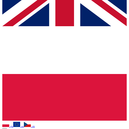
pln
eur
czk