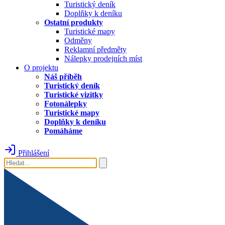
Turistický deník
Doplňky k deníku
Ostatní produkty
Turistické mapy
Odměny
Reklamní předměty
Nálepky prodejních míst
O projektu
Náš příběh
Turistický deník
Turistické vizitky
Fotonálepky
Turistické mapy
Doplňky k deníku
Pomáháme
Přihlášení