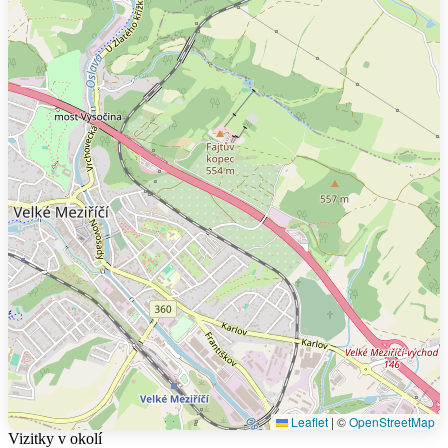
Leaflet
|
©
OpenStreetMap
Vizitky v okolí