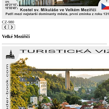
CZ-980
❮
❯
Velké Meziříčí