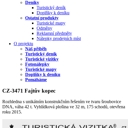
Deníky
Turistický deník
Doplňky k deníku
Ostatní produkty
Turistické mapy
Odměny
Reklamní předměty
Nálepky prodejních míst
O projektu
Náš příběh
Turistický deník
Turistické vizitky
Fotonálepky
Turistické mapy
Doplňky k deníku
Pomáháme
CZ-3471 Fajtův kopec
Rozhledna s unikátním konstrukčním řešením ve tvaru šroubovice
DNA, váha 42 t. Vyhlídková plošina ve 32 m, 175 schodů, otevřena
roku 2015.