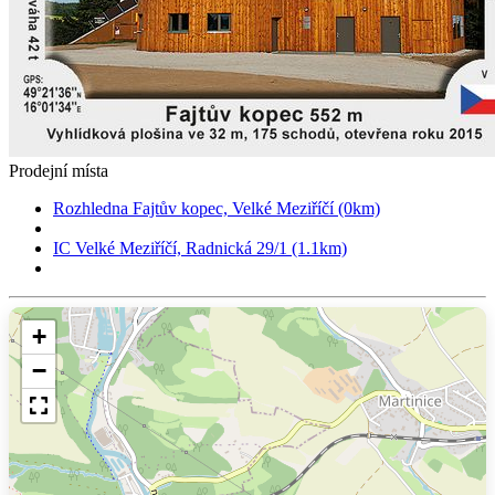
Prodejní místa
Rozhledna Fajtův kopec, Velké Meziříčí (0km)
IC Velké Meziříčí, Radnická 29/1 (1.1km)
+
−