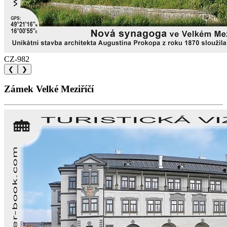
CZ-982
❮
❯
Zámek Velké Meziříčí