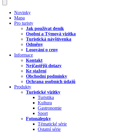
Novinky
Mapa
Pro turisty
Jak používat deník
Osobní a Týmová vizitka
Turistická návštívenka
Odměny
Losování o ceny
Informace
Kontakt
Nejčastější dotazy
Ke stažení
Obchodní podmínky
Ochrana osobních údajů
Produkty
Turistické vizitky
Turistika
Kultura
Gastronomie
Sport
Fotonálepky
Tématické série
Ostatní série