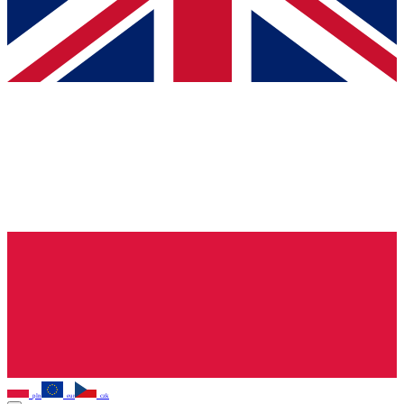
pln
eur
czk