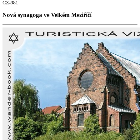
CZ-981
Nová synagoga ve Velkém Meziříčí