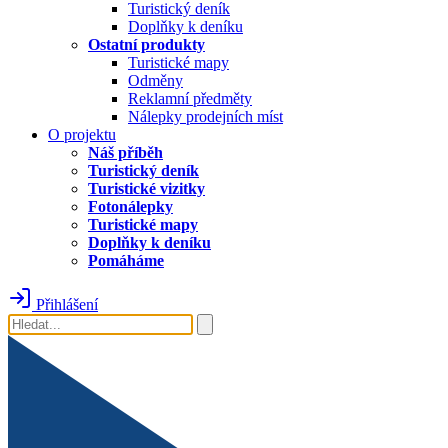
Turistický deník
Doplňky k deníku
Ostatní produkty
Turistické mapy
Odměny
Reklamní předměty
Nálepky prodejních míst
O projektu
Náš příběh
Turistický deník
Turistické vizitky
Fotonálepky
Turistické mapy
Doplňky k deníku
Pomáháme
Přihlášení