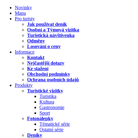
Novinky
Mapa
Pro turisty
Jak používat deník
Osobní a Týmová vizitka
Turistická návštívenka
Odměny
Losování o ceny
Informace
Kontakt
Nejčastější dotazy
Ke stažení
Obchodní podmínky
Ochrana osobních údajů
Produkty
Turistické vizitky
Turistika
Kultura
Gastronomie
Sport
Fotonálepky
Tématické série
Ostatní série
Deníky