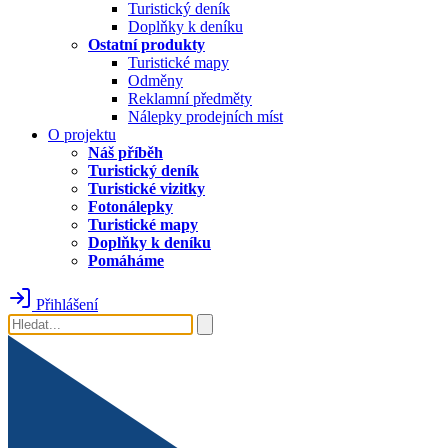
Turistický deník
Doplňky k deníku
Ostatní produkty
Turistické mapy
Odměny
Reklamní předměty
Nálepky prodejních míst
O projektu
Náš příběh
Turistický deník
Turistické vizitky
Fotonálepky
Turistické mapy
Doplňky k deníku
Pomáháme
Přihlášení