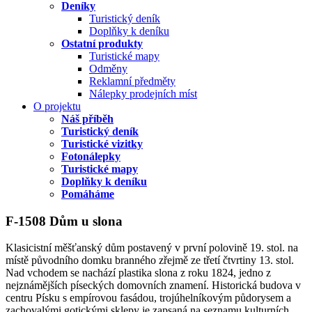
Deníky
Turistický deník
Doplňky k deníku
Ostatní produkty
Turistické mapy
Odměny
Reklamní předměty
Nálepky prodejních míst
O projektu
Náš příběh
Turistický deník
Turistické vizitky
Fotonálepky
Turistické mapy
Doplňky k deníku
Pomáháme
F-1508 Dům u slona
Klasicistní měšťanský dům postavený v první polovině 19. stol. na
místě původního domku branného zřejmě ze třetí čtvrtiny 13. stol.
Nad vchodem se nachází plastika slona z roku 1824, jedno z
nejznámějších píseckých domovních znamení. Historická budova v
centru Písku s empírovou fasádou, trojúhelníkovým půdorysem a
zachovalými gotickými sklepy je zapsaná na seznamu kulturních