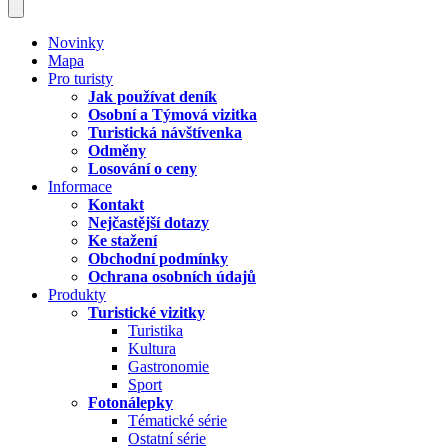
Novinky
Mapa
Pro turisty
Jak používat deník
Osobní a Týmová vizitka
Turistická návštívenka
Odměny
Losování o ceny
Informace
Kontakt
Nejčastější dotazy
Ke stažení
Obchodní podmínky
Ochrana osobních údajů
Produkty
Turistické vizitky
Turistika
Kultura
Gastronomie
Sport
Fotonálepky
Tématické série
Ostatní série