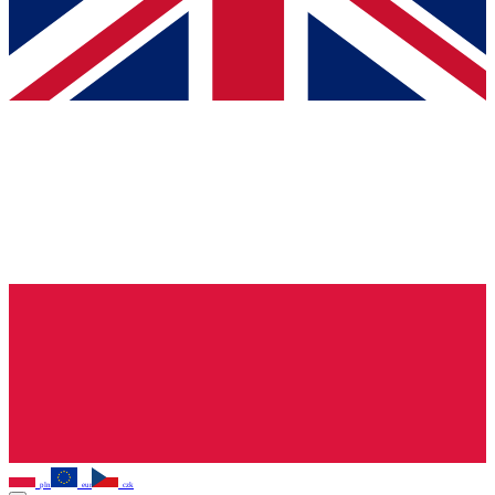
pln
eur
czk