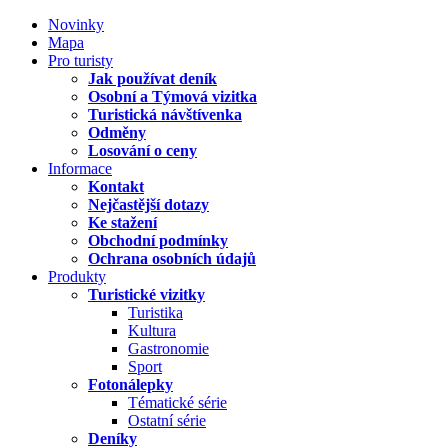
Novinky
Mapa
Pro turisty
Jak používat deník
Osobní a Týmová vizitka
Turistická návštívenka
Odměny
Losování o ceny
Informace
Kontakt
Nejčastější dotazy
Ke stažení
Obchodní podmínky
Ochrana osobních údajů
Produkty
Turistické vizitky
Turistika
Kultura
Gastronomie
Sport
Fotonálepky
Tématické série
Ostatní série
Deníky