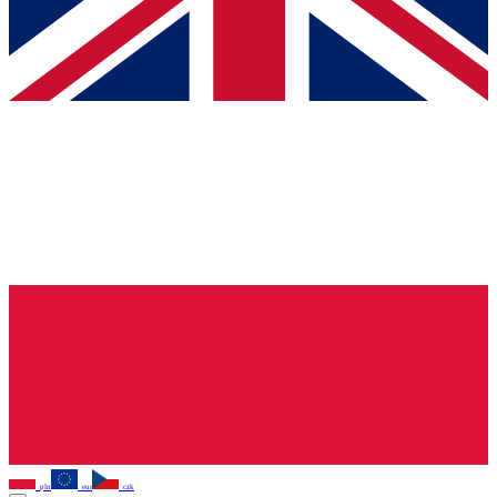
pln
eur
czk