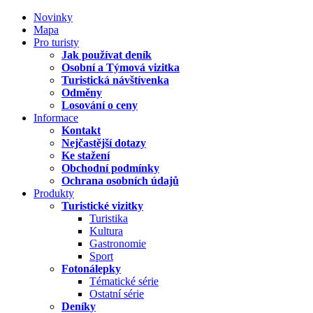
Novinky
Mapa
Pro turisty
Jak používat deník
Osobní a Týmová vizitka
Turistická návštívenka
Odměny
Losování o ceny
Informace
Kontakt
Nejčastější dotazy
Ke stažení
Obchodní podmínky
Ochrana osobních údajů
Produkty
Turistické vizitky
Turistika
Kultura
Gastronomie
Sport
Fotonálepky
Tématické série
Ostatní série
Deníky