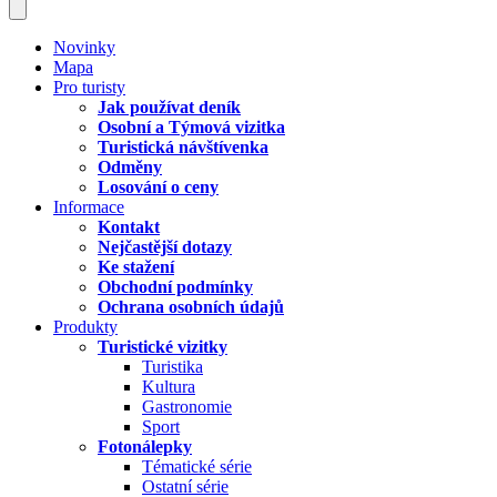
Novinky
Mapa
Pro turisty
Jak používat deník
Osobní a Týmová vizitka
Turistická návštívenka
Odměny
Losování o ceny
Informace
Kontakt
Nejčastější dotazy
Ke stažení
Obchodní podmínky
Ochrana osobních údajů
Produkty
Turistické vizitky
Turistika
Kultura
Gastronomie
Sport
Fotonálepky
Tématické série
Ostatní série