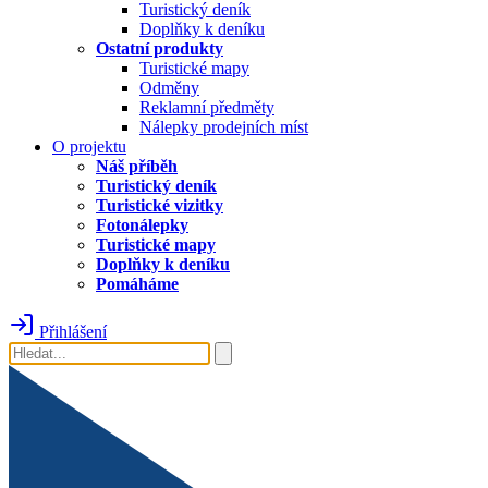
Turistický deník
Doplňky k deníku
Ostatní produkty
Turistické mapy
Odměny
Reklamní předměty
Nálepky prodejních míst
O projektu
Náš příběh
Turistický deník
Turistické vizitky
Fotonálepky
Turistické mapy
Doplňky k deníku
Pomáháme
Přihlášení