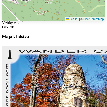
Leaflet
|
©
OpenStreetMap
Vizitky v okolí
DE-398
Maják lidstva