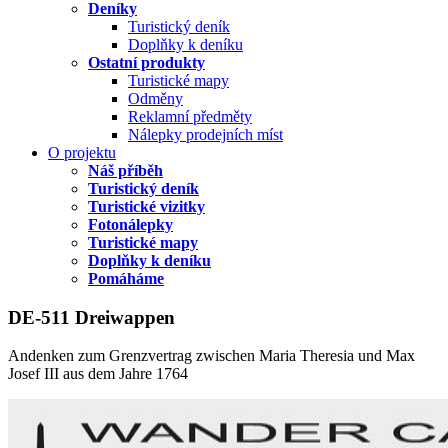
Deníky
Turistický deník
Doplňky k deníku
Ostatní produkty
Turistické mapy
Odměny
Reklamní předměty
Nálepky prodejních míst
O projektu
Náš příběh
Turistický deník
Turistické vizitky
Fotonálepky
Turistické mapy
Doplňky k deníku
Pomáháme
DE-511 Dreiwappen
Andenken zum Grenzvertrag zwischen Maria Theresia und Max
Josef III aus dem Jahre 1764