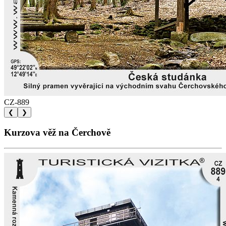
CZ-889
❮
❯
Kurzova věž na Čerchově