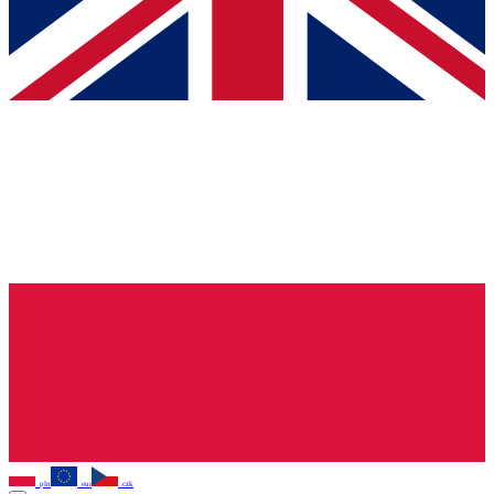
pln
eur
czk