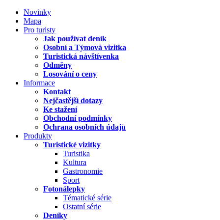
Novinky
Mapa
Pro turisty
Jak používat deník
Osobní a Týmová vizitka
Turistická návštívenka
Odměny
Losování o ceny
Informace
Kontakt
Nejčastější dotazy
Ke stažení
Obchodní podmínky
Ochrana osobních údajů
Produkty
Turistické vizitky
Turistika
Kultura
Gastronomie
Sport
Fotonálepky
Tématické série
Ostatní série
Deníky