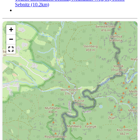
Sebnitz (10.2km)
+
−