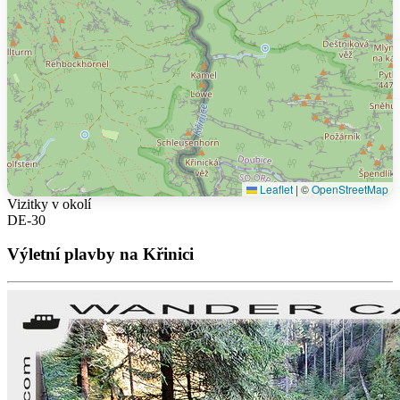
Leaflet
|
©
OpenStreetMap
Vizitky v okolí
DE-30
Výletní plavby na Křinici