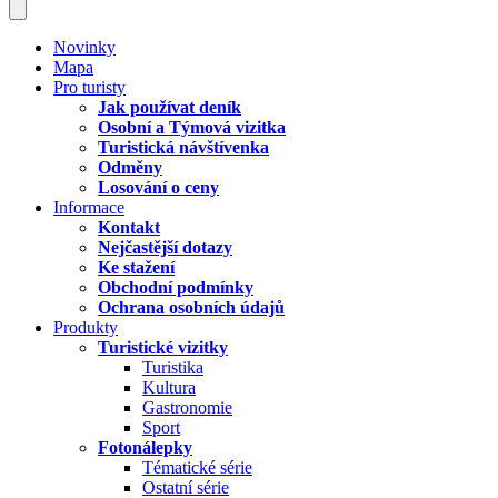
Novinky
Mapa
Pro turisty
Jak používat deník
Osobní a Týmová vizitka
Turistická návštívenka
Odměny
Losování o ceny
Informace
Kontakt
Nejčastější dotazy
Ke stažení
Obchodní podmínky
Ochrana osobních údajů
Produkty
Turistické vizitky
Turistika
Kultura
Gastronomie
Sport
Fotonálepky
Tématické série
Ostatní série