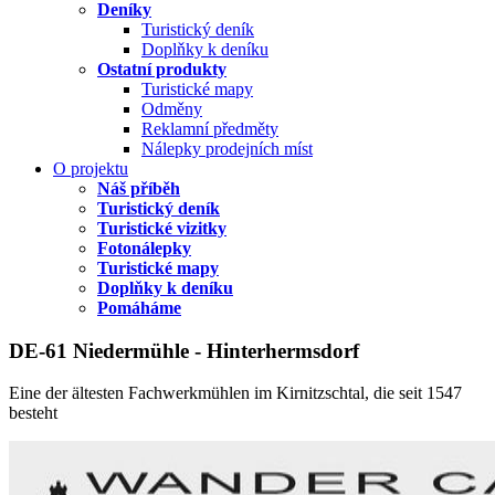
Deníky
Turistický deník
Doplňky k deníku
Ostatní produkty
Turistické mapy
Odměny
Reklamní předměty
Nálepky prodejních míst
O projektu
Náš příběh
Turistický deník
Turistické vizitky
Fotonálepky
Turistické mapy
Doplňky k deníku
Pomáháme
DE-61 Niedermühle - Hinterhermsdorf
Eine der ältesten Fachwerkmühlen im Kirnitzschtal, die seit 1547
besteht