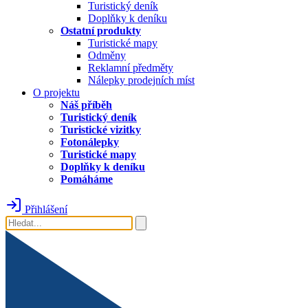
Turistický deník
Doplňky k deníku
Ostatní produkty
Turistické mapy
Odměny
Reklamní předměty
Nálepky prodejních míst
O projektu
Náš příběh
Turistický deník
Turistické vizitky
Fotonálepky
Turistické mapy
Doplňky k deníku
Pomáháme
Přihlášení