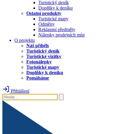
Turistický deník
Doplňky k deníku
Ostatní produkty
Turistické mapy
Odměny
Reklamní předměty
Nálepky prodejních míst
O projektu
Náš příběh
Turistický deník
Turistické vizitky
Fotonálepky
Turistické mapy
Doplňky k deníku
Pomáháme
Přihlášení