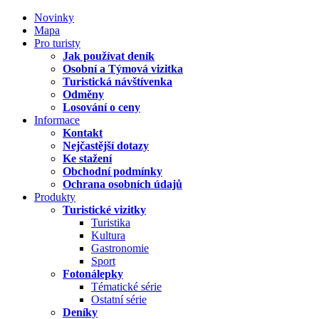
Novinky
Mapa
Pro turisty
Jak používat deník
Osobní a Týmová vizitka
Turistická návštívenka
Odměny
Losování o ceny
Informace
Kontakt
Nejčastější dotazy
Ke stažení
Obchodní podmínky
Ochrana osobních údajů
Produkty
Turistické vizitky
Turistika
Kultura
Gastronomie
Sport
Fotonálepky
Tématické série
Ostatní série
Deníky