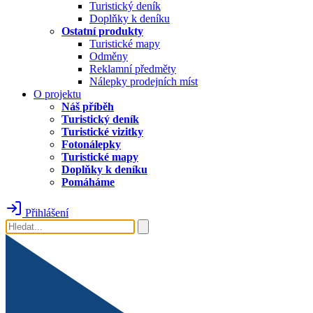
Turistický deník
Doplňky k deníku
Ostatní produkty
Turistické mapy
Odměny
Reklamní předměty
Nálepky prodejních míst
O projektu
Náš příběh
Turistický deník
Turistické vizitky
Fotonálepky
Turistické mapy
Doplňky k deníku
Pomáháme
Přihlášení