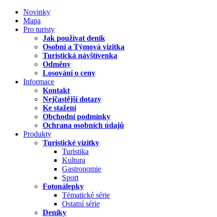
Novinky
Mapa
Pro turisty
Jak používat deník
Osobní a Týmová vizitka
Turistická návštívenka
Odměny
Losování o ceny
Informace
Kontakt
Nejčastější dotazy
Ke stažení
Obchodní podmínky
Ochrana osobních údajů
Produkty
Turistické vizitky
Turistika
Kultura
Gastronomie
Sport
Fotonálepky
Tématické série
Ostatní série
Deníky