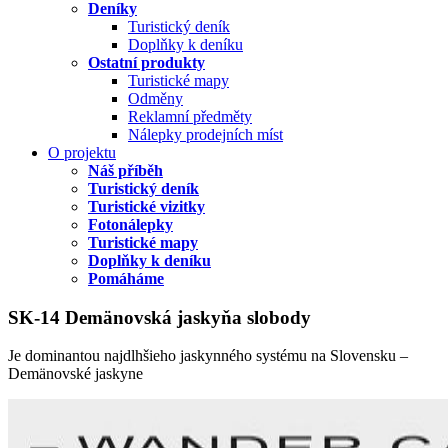
Deníky
Turistický deník
Doplňky k deníku
Ostatní produkty
Turistické mapy
Odměny
Reklamní předměty
Nálepky prodejních míst
O projektu
Náš příběh
Turistický deník
Turistické vizitky
Fotonálepky
Turistické mapy
Doplňky k deníku
Pomáháme
SK-14 Demänovská jaskyňa slobody
Je dominantou najdlhšieho jaskynného systému na Slovensku –
Demänovské jaskyne