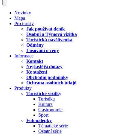
Novinky
Mapa
Pro turisty
Jak používat deník
Osobní a Týmová vizitka
Turistická návštívenka
Odměny
Losování o ceny
Informace
Kontakt
Nejčastější dotazy
Ke stažení
Obchodní podmínky
Ochrana osobních údajů
Produkty
Turistické vizitky
Turistika
Kultura
Gastronomie
Sport
Fotonálepky
Tématické série
Ostatní série