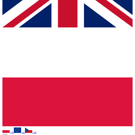
pln
eur
czk