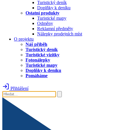
Turistický deník
Doplňky k deníku
Ostatní produkty
Turistické mapy
Odměny
Reklamní předměty
Nálepky prodejních míst
O projektu
Náš příběh
Turistický deník
Turistické vizitky
Fotonálepky
Turistické mapy
Doplňky k deníku
Pomáháme
Přihlášení