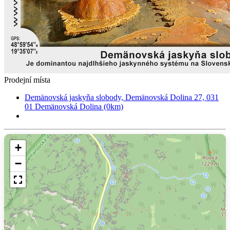
Prodejní místa
Demänovská jaskyňa slobody, Demänovská Dolina 27, 031
01 Demänovská Dolina (0km)
+
−