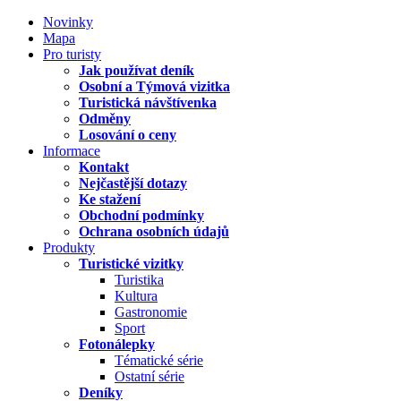
Novinky
Mapa
Pro turisty
Jak používat deník
Osobní a Týmová vizitka
Turistická návštívenka
Odměny
Losování o ceny
Informace
Kontakt
Nejčastější dotazy
Ke stažení
Obchodní podmínky
Ochrana osobních údajů
Produkty
Turistické vizitky
Turistika
Kultura
Gastronomie
Sport
Fotonálepky
Tématické série
Ostatní série
Deníky