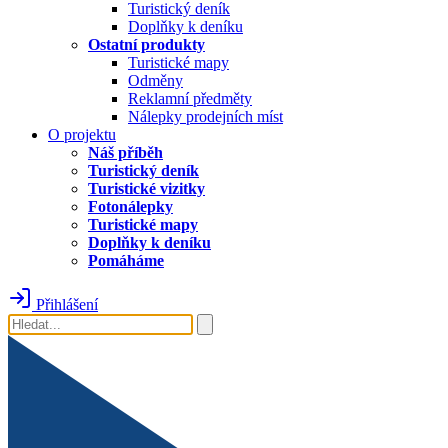
Turistický deník
Doplňky k deníku
Ostatní produkty
Turistické mapy
Odměny
Reklamní předměty
Nálepky prodejních míst
O projektu
Náš příběh
Turistický deník
Turistické vizitky
Fotonálepky
Turistické mapy
Doplňky k deníku
Pomáháme
Přihlášení