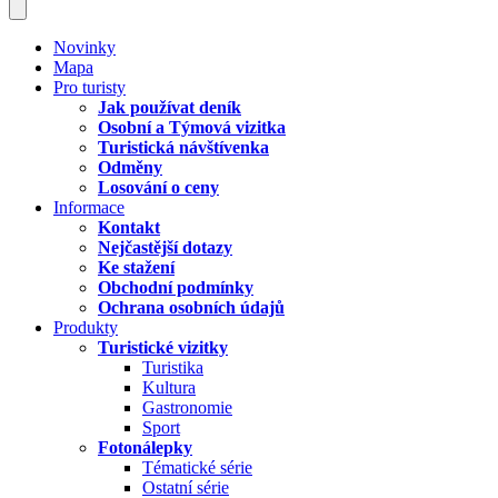
Novinky
Mapa
Pro turisty
Jak používat deník
Osobní a Týmová vizitka
Turistická návštívenka
Odměny
Losování o ceny
Informace
Kontakt
Nejčastější dotazy
Ke stažení
Obchodní podmínky
Ochrana osobních údajů
Produkty
Turistické vizitky
Turistika
Kultura
Gastronomie
Sport
Fotonálepky
Tématické série
Ostatní série