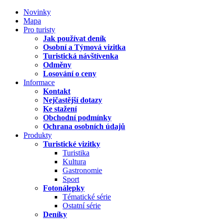
Novinky
Mapa
Pro turisty
Jak používat deník
Osobní a Týmová vizitka
Turistická návštívenka
Odměny
Losování o ceny
Informace
Kontakt
Nejčastější dotazy
Ke stažení
Obchodní podmínky
Ochrana osobních údajů
Produkty
Turistické vizitky
Turistika
Kultura
Gastronomie
Sport
Fotonálepky
Tématické série
Ostatní série
Deníky