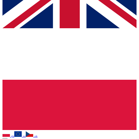
pln
eur
czk