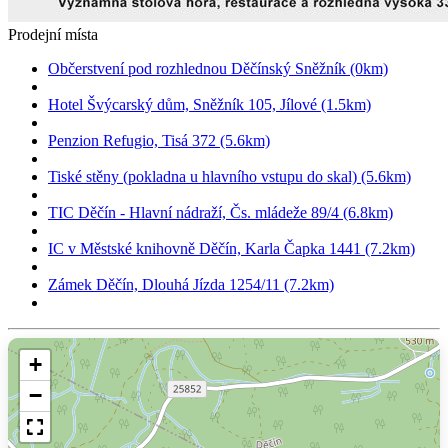
Prodejní místa
Občerstvení pod rozhlednou Děčínský Sněžník (0km)
Hotel Švýcarský dům, Sněžník 105, Jílové (1.5km)
Penzion Refugio, Tisá 372 (5.6km)
Tiské stěny (pokladna u hlavního vstupu do skal) (5.6km)
TIC Děčín - Hlavní nádraží, Čs. mládeže 89/4 (6.8km)
IC v Městské knihovně Děčín, Karla Čapka 1441 (7.2km)
Zámek Děčín, Dlouhá Jízda 1254/11 (7.2km)
+
−