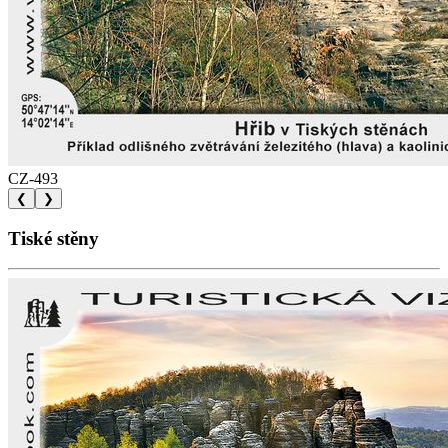
CZ-493
❮
❯
Tiské stěny