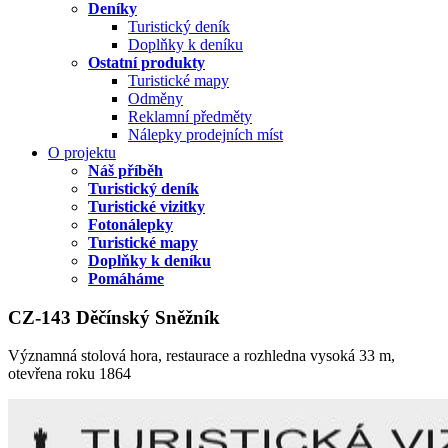
Deníky
Turistický deník
Doplňky k deníku
Ostatní produkty
Turistické mapy
Odměny
Reklamní předměty
Nálepky prodejních míst
O projektu
Náš příběh
Turistický deník
Turistické vizitky
Fotonálepky
Turistické mapy
Doplňky k deníku
Pomáháme
CZ-143 Děčínský Sněžník
Významná stolová hora, restaurace a rozhledna vysoká 33 m,
otevřena roku 1864