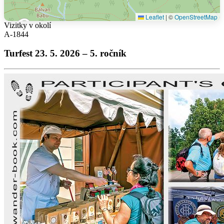
Leaflet
|
©
OpenStreetMap
Vizitky v okolí
A-1844
Turfest 23. 5. 2026 – 5. ročník