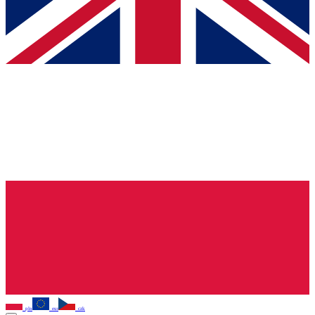
pln
eur
czk