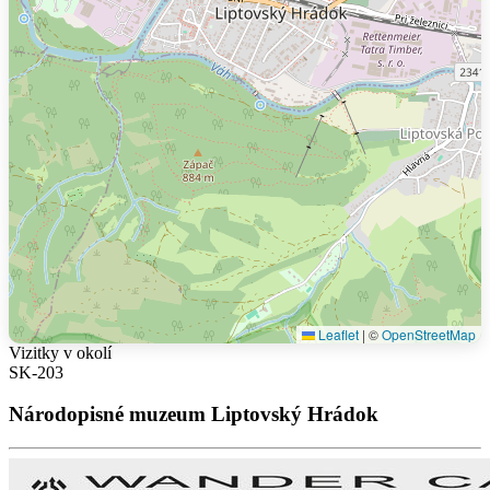
Leaflet
|
©
OpenStreetMap
Vizitky v okolí
SK-203
Národopisné muzeum Liptovský Hrádok