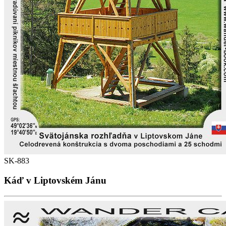
SK-883
Káď v Liptovském Jánu