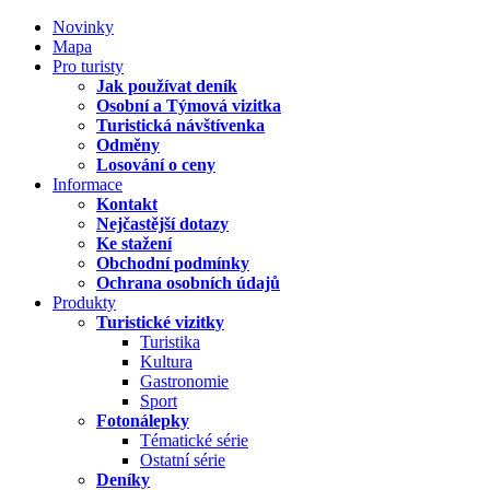
Novinky
Mapa
Pro turisty
Jak používat deník
Osobní a Týmová vizitka
Turistická návštívenka
Odměny
Losování o ceny
Informace
Kontakt
Nejčastější dotazy
Ke stažení
Obchodní podmínky
Ochrana osobních údajů
Produkty
Turistické vizitky
Turistika
Kultura
Gastronomie
Sport
Fotonálepky
Tématické série
Ostatní série
Deníky