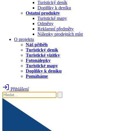
Turistický deník
Doplňky k deníku
Ostatní produkty
Turistické mapy
Odměny
Reklamní předměty
Nálepky prodejních míst
O projektu
Náš příběh
Turistický deník
Turistické vizitky
Fotonálepky
Turistické mapy
Doplňky k deníku
Pomáháme
Přihlášení