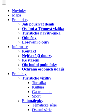
Novinky
Mapa
Pro turisty
Jak používat deník
Osobní a Týmová vizitka
Turistická návštívenka
Odměny
Losování o ceny
Informace
Kontakt
Nejčastější dotazy
Ke stažení
Obchodní podmínky
Ochrana osobních údajů
Produkty
Turistické vizitky
Turistika
Kultura
Gastronomie
Sport
Fotonálepky
Tématické série
Ostatní série