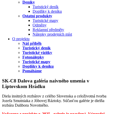
Deníky
Turistický deník
Doplňky k deníku
Ostatní produkty
Turistické mapy
Odměny
Reklamní předměty
Nálepky prodejních míst
O projektu
Náš příběh
Turistický deník
Turistické vizitky
Fotonálepky
Turistické mapy
Doplňky k deníku
Pomáháme
SK-C8 Dalova galéria naivného umenia v
Liptovskom Hrádku
Diela insitných rezbárov z celého Slovenska a celoživotná tvorba
Jozefa Smutniaka z Jóbovej Ráztoky. Súčasťou galérie je dielňa
rezbára Dalibora Novotného.
Vyřazeno z projektu r. 2025 - galerie je uzavřená. Výprodej