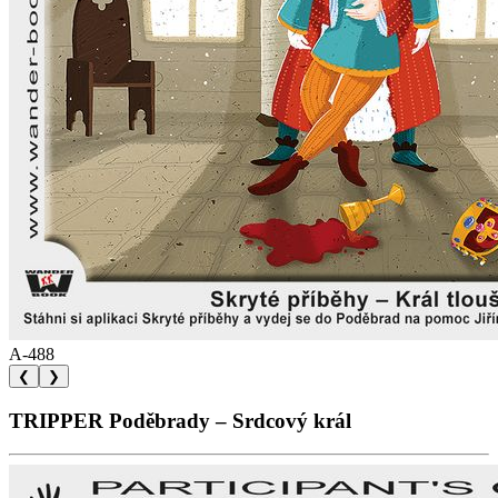
A-488
❮
❯
TRIPPER Poděbrady – Srdcový král