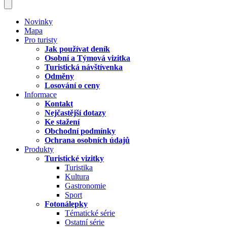
Novinky
Mapa
Pro turisty
Jak používat deník
Osobní a Týmová vizitka
Turistická návštívenka
Odměny
Losování o ceny
Informace
Kontakt
Nejčastější dotazy
Ke stažení
Obchodní podmínky
Ochrana osobních údajů
Produkty
Turistické vizitky
Turistika
Kultura
Gastronomie
Sport
Fotonálepky
Tématické série
Ostatní série