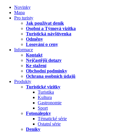
Novinky
Mapa
Pro turisty
Jak používat deník
Osobní a Týmová vizitka
Turistická návštívenka
Odměny
Losování o ceny
Informace
Kontakt
Nejčastější dotazy
Ke stažení
Obchodní podmínky
Ochrana osobních údajů
Produkty
Turistické vizitky
Turistika
Kultura
Gastronomie
Sport
Fotonálepky
Tématické série
Ostatní série
Deníky