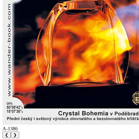
A-1386
❮
❯