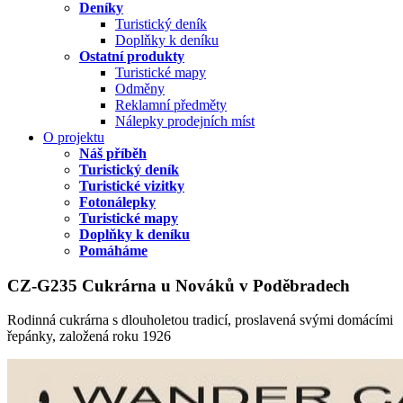
Deníky
Turistický deník
Doplňky k deníku
Ostatní produkty
Turistické mapy
Odměny
Reklamní předměty
Nálepky prodejních míst
O projektu
Náš příběh
Turistický deník
Turistické vizitky
Fotonálepky
Turistické mapy
Doplňky k deníku
Pomáháme
CZ-G235 Cukrárna u Nováků v Poděbradech
Rodinná cukrárna s dlouholetou tradicí, proslavená svými domácími
řepánky, založená roku 1926