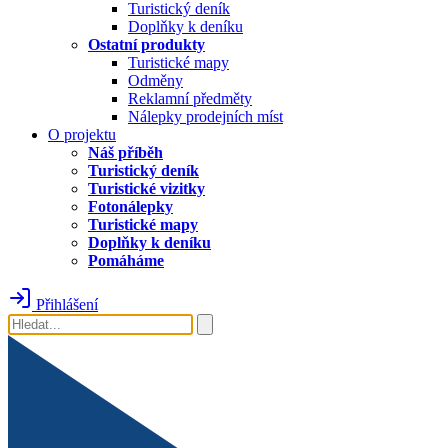
Turistický deník
Doplňky k deníku
Ostatní produkty
Turistické mapy
Odměny
Reklamní předměty
Nálepky prodejních míst
O projektu
Náš příběh
Turistický deník
Turistické vizitky
Fotonálepky
Turistické mapy
Doplňky k deníku
Pomáháme
Přihlášení