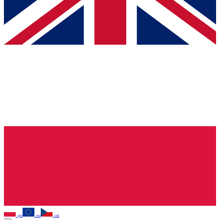
pln
eur
czk