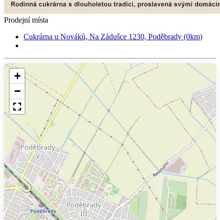
Prodejní místa
Cukrárna u Nováků, Na Zádušce 1230, Poděbrady (0km)
+
−