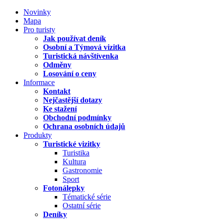
Novinky
Mapa
Pro turisty
Jak používat deník
Osobní a Týmová vizitka
Turistická návštívenka
Odměny
Losování o ceny
Informace
Kontakt
Nejčastější dotazy
Ke stažení
Obchodní podmínky
Ochrana osobních údajů
Produkty
Turistické vizitky
Turistika
Kultura
Gastronomie
Sport
Fotonálepky
Tématické série
Ostatní série
Deníky