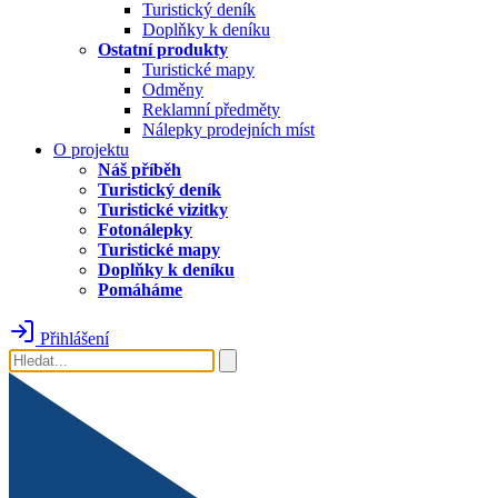
Turistický deník
Doplňky k deníku
Ostatní produkty
Turistické mapy
Odměny
Reklamní předměty
Nálepky prodejních míst
O projektu
Náš příběh
Turistický deník
Turistické vizitky
Fotonálepky
Turistické mapy
Doplňky k deníku
Pomáháme
Přihlášení