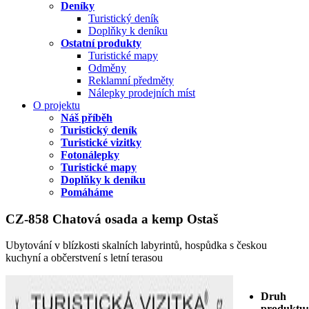
Deníky
Turistický deník
Doplňky k deníku
Ostatní produkty
Turistické mapy
Odměny
Reklamní předměty
Nálepky prodejních míst
O projektu
Náš příběh
Turistický deník
Turistické vizitky
Fotonálepky
Turistické mapy
Doplňky k deníku
Pomáháme
CZ-858 Chatová osada a kemp Ostaš
Ubytování v blízkosti skalních labyrintů, hospůdka s českou
kuchyní a občerstvení s letní terasou
Druh
produktu: