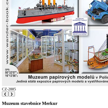
CZ-2885
❮
❯
Muzeum stavebnice Merkur