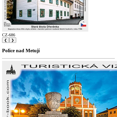
CZ-686
❮
❯
Police nad Metují