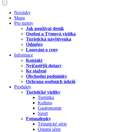
Novinky
Mapa
Pro turisty
Jak používat deník
Osobní a Týmová vizitka
Turistická návštívenka
Odměny
Losování o ceny
Informace
Kontakt
Nejčastější dotazy
Ke stažení
Obchodní podmínky
Ochrana osobních údajů
Produkty
Turistické vizitky
Turistika
Kultura
Gastronomie
Sport
Fotonálepky
Tématické série
Ostatní série