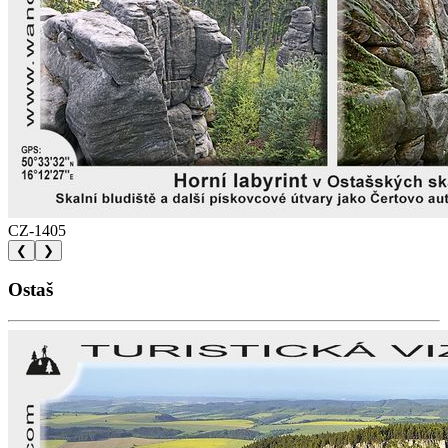
CZ-1405
❮
❯
Ostaš