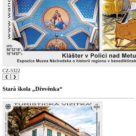
CZ-5322
❮
❯
Stará škola „Dřevěnka“