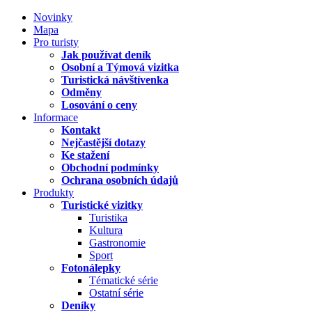
Novinky
Mapa
Pro turisty
Jak používat deník
Osobní a Týmová vizitka
Turistická návštívenka
Odměny
Losování o ceny
Informace
Kontakt
Nejčastější dotazy
Ke stažení
Obchodní podmínky
Ochrana osobních údajů
Produkty
Turistické vizitky
Turistika
Kultura
Gastronomie
Sport
Fotonálepky
Tématické série
Ostatní série
Deníky