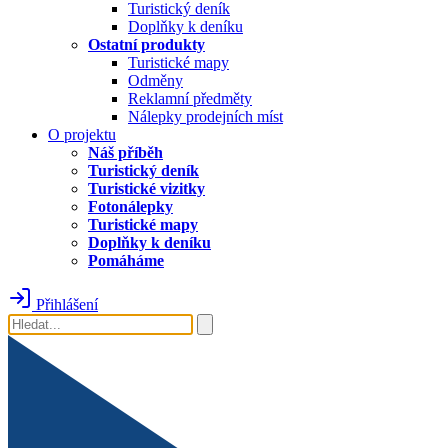
Turistický deník
Doplňky k deníku
Ostatní produkty
Turistické mapy
Odměny
Reklamní předměty
Nálepky prodejních míst
O projektu
Náš příběh
Turistický deník
Turistické vizitky
Fotonálepky
Turistické mapy
Doplňky k deníku
Pomáháme
Přihlášení