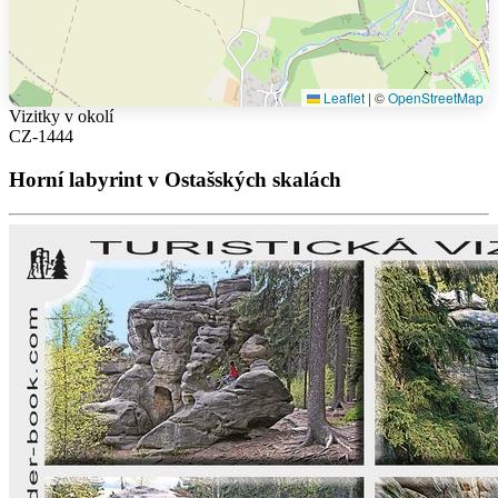
Leaflet
|
©
OpenStreetMap
Vizitky v okolí
CZ-1444
Horní labyrint v Ostašských skalách