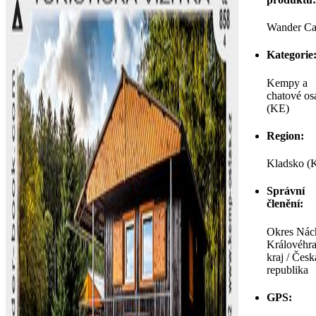
Wander Ca
Kategorie
Kempy a
chatové os
(KE)
Region:
Kladsko (
Správní
členění:
Okres Nác
Královéhr
kraj / Česk
republika
GPS: