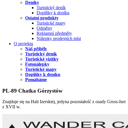
Deníky
Turistický deník
Doplňky k deníku
Ostatní produkty
Turistické mapy
Odměny
Reklamní předměty
Nálepky prodejních míst
O projektu
Náš příběh
Turistický deník
Turistické vizitky
Fotonálepky
Turistické mapy
Doplňky k deníku
Pomáháme
PL-89 Chatka Górzystów
Znajduje się na Hali Izerskiej, jedyna pozostałość z osady Gross-Iser
z XVII w.