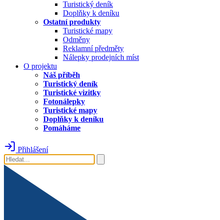
Turistický deník
Doplňky k deníku
Ostatní produkty
Turistické mapy
Odměny
Reklamní předměty
Nálepky prodejních míst
O projektu
Náš příběh
Turistický deník
Turistické vizitky
Fotonálepky
Turistické mapy
Doplňky k deníku
Pomáháme
Přihlášení