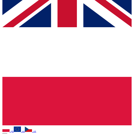
pln
eur
czk