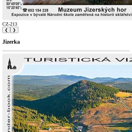
CZ-213
❮
❯
Jizerka