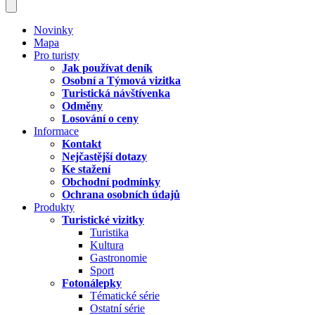
Novinky
Mapa
Pro turisty
Jak používat deník
Osobní a Týmová vizitka
Turistická návštívenka
Odměny
Losování o ceny
Informace
Kontakt
Nejčastější dotazy
Ke stažení
Obchodní podmínky
Ochrana osobních údajů
Produkty
Turistické vizitky
Turistika
Kultura
Gastronomie
Sport
Fotonálepky
Tématické série
Ostatní série