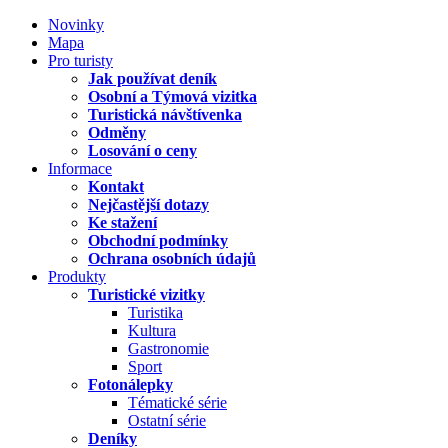
Novinky
Mapa
Pro turisty
Jak používat deník
Osobní a Týmová vizitka
Turistická návštívenka
Odměny
Losování o ceny
Informace
Kontakt
Nejčastější dotazy
Ke stažení
Obchodní podmínky
Ochrana osobních údajů
Produkty
Turistické vizitky
Turistika
Kultura
Gastronomie
Sport
Fotonálepky
Tématické série
Ostatní série
Deníky