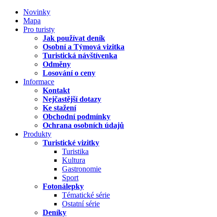
Novinky
Mapa
Pro turisty
Jak používat deník
Osobní a Týmová vizitka
Turistická návštívenka
Odměny
Losování o ceny
Informace
Kontakt
Nejčastější dotazy
Ke stažení
Obchodní podmínky
Ochrana osobních údajů
Produkty
Turistické vizitky
Turistika
Kultura
Gastronomie
Sport
Fotonálepky
Tématické série
Ostatní série
Deníky