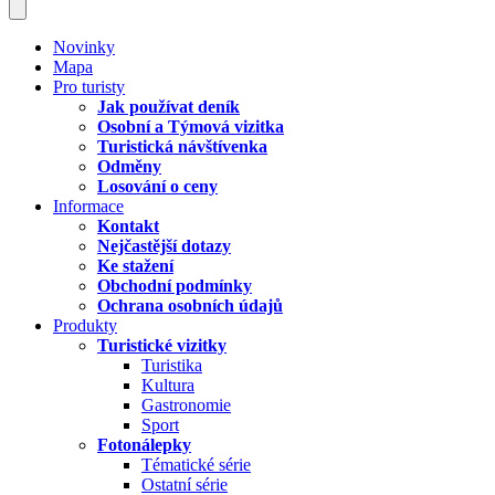
Novinky
Mapa
Pro turisty
Jak používat deník
Osobní a Týmová vizitka
Turistická návštívenka
Odměny
Losování o ceny
Informace
Kontakt
Nejčastější dotazy
Ke stažení
Obchodní podmínky
Ochrana osobních údajů
Produkty
Turistické vizitky
Turistika
Kultura
Gastronomie
Sport
Fotonálepky
Tématické série
Ostatní série