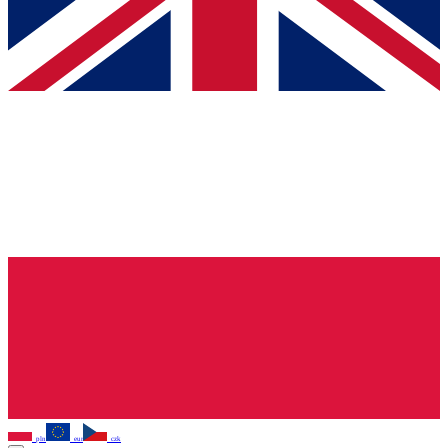
pln
eur
czk