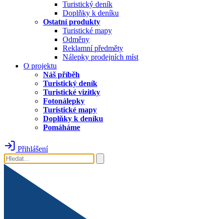
Turistický deník
Doplňky k deníku
Ostatní produkty
Turistické mapy
Odměny
Reklamní předměty
Nálepky prodejních míst
O projektu
Náš příběh
Turistický deník
Turistické vizitky
Fotonálepky
Turistické mapy
Doplňky k deníku
Pomáháme
Přihlášení