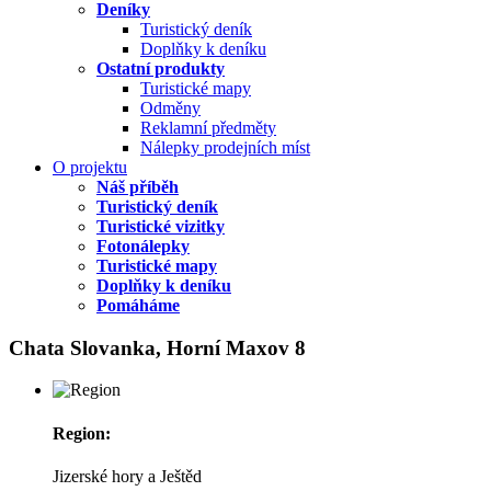
Deníky
Turistický deník
Doplňky k deníku
Ostatní produkty
Turistické mapy
Odměny
Reklamní předměty
Nálepky prodejních míst
O projektu
Náš příběh
Turistický deník
Turistické vizitky
Fotonálepky
Turistické mapy
Doplňky k deníku
Pomáháme
Chata Slovanka, Horní Maxov 8
Region:
Jizerské hory a Ještěd