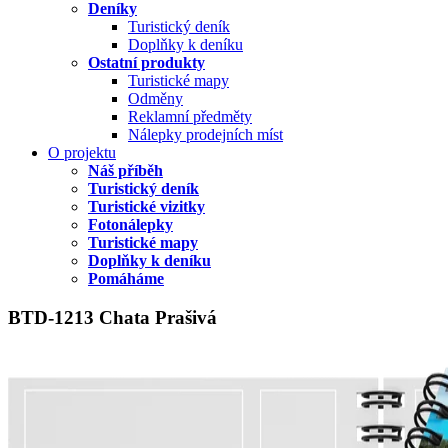
Deníky
Turistický deník
Doplňky k deníku
Ostatní produkty
Turistické mapy
Odměny
Reklamní předměty
Nálepky prodejních míst
O projektu
Náš příběh
Turistický deník
Turistické vizitky
Fotonálepky
Turistické mapy
Doplňky k deníku
Pomáháme
BTD-1213 Chata Prašivá