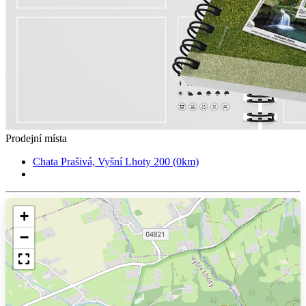
Prodejní místa
Chata Prašivá, Vyšní Lhoty 200 (0km)
+
−