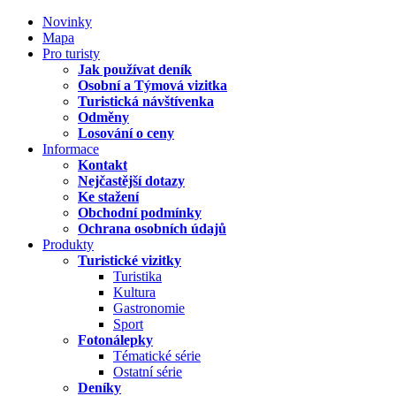
Novinky
Mapa
Pro turisty
Jak používat deník
Osobní a Týmová vizitka
Turistická návštívenka
Odměny
Losování o ceny
Informace
Kontakt
Nejčastější dotazy
Ke stažení
Obchodní podmínky
Ochrana osobních údajů
Produkty
Turistické vizitky
Turistika
Kultura
Gastronomie
Sport
Fotonálepky
Tématické série
Ostatní série
Deníky