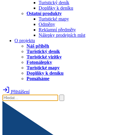
Turistický deník
Doplňky k deníku
Ostatní produkty
Turistické mapy
Odměny
Reklamní předměty
Nálepky prodejních míst
O projektu
Náš příběh
Turistický deník
Turistické vizitky
Fotonálepky
Turistické mapy
Doplňky k deníku
Pomáháme
Přihlášení