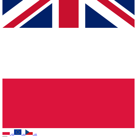
pln
eur
czk