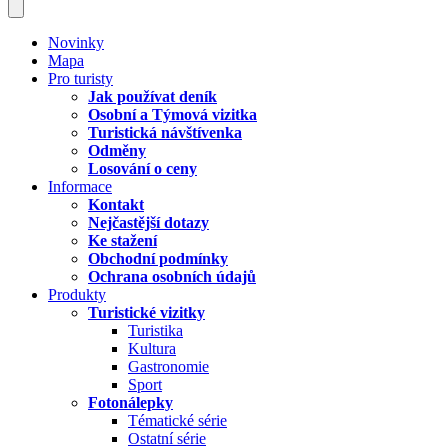
Novinky
Mapa
Pro turisty
Jak používat deník
Osobní a Týmová vizitka
Turistická návštívenka
Odměny
Losování o ceny
Informace
Kontakt
Nejčastější dotazy
Ke stažení
Obchodní podmínky
Ochrana osobních údajů
Produkty
Turistické vizitky
Turistika
Kultura
Gastronomie
Sport
Fotonálepky
Tématické série
Ostatní série