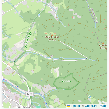
Leaflet
|
©
OpenStreetMap