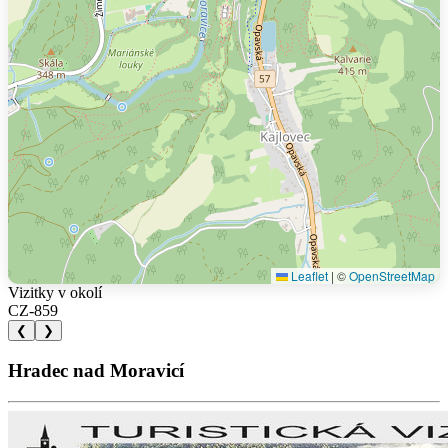
Leaflet
|
©
OpenStreetMap
Vizitky v okolí
CZ-859
❮
❯
Hradec nad Moravicí