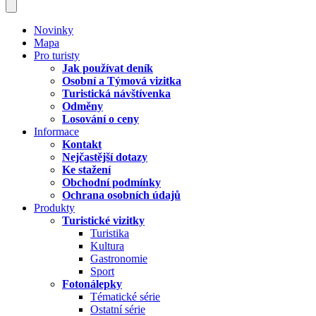
Novinky
Mapa
Pro turisty
Jak používat deník
Osobní a Týmová vizitka
Turistická návštívenka
Odměny
Losování o ceny
Informace
Kontakt
Nejčastější dotazy
Ke stažení
Obchodní podmínky
Ochrana osobních údajů
Produkty
Turistické vizitky
Turistika
Kultura
Gastronomie
Sport
Fotonálepky
Tématické série
Ostatní série