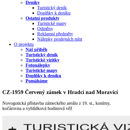
Deníky
Turistický deník
Doplňky k deníku
Ostatní produkty
Turistické mapy
Odměny
Reklamní předměty
Nálepky prodejních míst
O projektu
Náš příběh
Turistický deník
Turistické vizitky
Fotonálepky
Turistické mapy
Doplňky k deníku
Pomáháme
CZ-1959 Červený zámek v Hradci nad Moravicí
Novogotická přístavba zámeckého areálu z 19. st., konírny,
kočárovna a vyhlídková hodinová věž