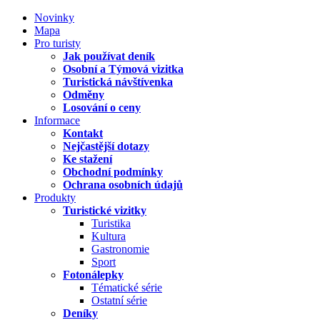
Novinky
Mapa
Pro turisty
Jak používat deník
Osobní a Týmová vizitka
Turistická návštívenka
Odměny
Losování o ceny
Informace
Kontakt
Nejčastější dotazy
Ke stažení
Obchodní podmínky
Ochrana osobních údajů
Produkty
Turistické vizitky
Turistika
Kultura
Gastronomie
Sport
Fotonálepky
Tématické série
Ostatní série
Deníky