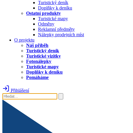
Turistický deník
Doplňky k deníku
Ostatní produkty
Turistické mapy
Odměny
Reklamní předměty
Nálepky prodejních míst
O projektu
Náš příběh
Turistický deník
Turistické vizitky
Fotonálepky
Turistické mapy
Doplňky k deníku
Pomáháme
Přihlášení