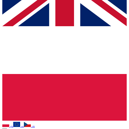
pln
eur
czk