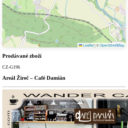
Leaflet
|
©
OpenStreetMap
Prodávané zboží
CZ-G196
Areál Žireč – Café Damián