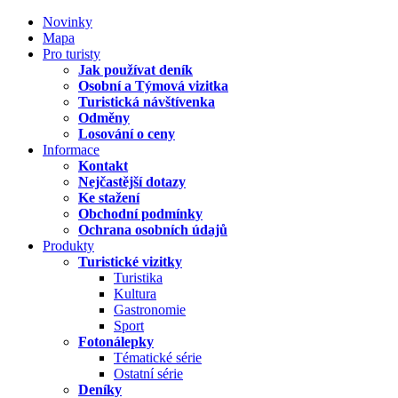
Novinky
Mapa
Pro turisty
Jak používat deník
Osobní a Týmová vizitka
Turistická návštívenka
Odměny
Losování o ceny
Informace
Kontakt
Nejčastější dotazy
Ke stažení
Obchodní podmínky
Ochrana osobních údajů
Produkty
Turistické vizitky
Turistika
Kultura
Gastronomie
Sport
Fotonálepky
Tématické série
Ostatní série
Deníky