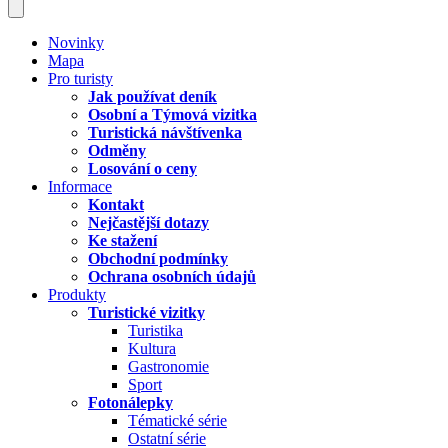
Novinky
Mapa
Pro turisty
Jak používat deník
Osobní a Týmová vizitka
Turistická návštívenka
Odměny
Losování o ceny
Informace
Kontakt
Nejčastější dotazy
Ke stažení
Obchodní podmínky
Ochrana osobních údajů
Produkty
Turistické vizitky
Turistika
Kultura
Gastronomie
Sport
Fotonálepky
Tématické série
Ostatní série