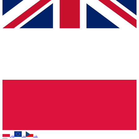
pln
eur
czk