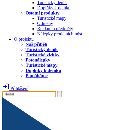
Turistický deník
Doplňky k deníku
Ostatní produkty
Turistické mapy
Odměny
Reklamní předměty
Nálepky prodejních míst
O projektu
Náš příběh
Turistický deník
Turistické vizitky
Fotonálepky
Turistické mapy
Doplňky k deníku
Pomáháme
Přihlášení