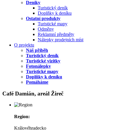
Deníky
Turistický deník
Doplňky k deníku
Ostatní produkty
Turistické mapy
Odměny
Reklamní předměty
Nálepky prodejních míst
O projektu
Náš příběh
Turistický deník
Turistické vizitky
Fotonálepky
Turistické mapy
Doplňky k deníku
Pomáháme
Café Damián, areál Žireč
Region:
Královéhradecko