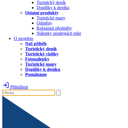
Turistický deník
Doplňky k deníku
Ostatní produkty
Turistické mapy
Odměny
Reklamní předměty
Nálepky prodejních míst
O projektu
Náš příběh
Turistický deník
Turistické vizitky
Fotonálepky
Turistické mapy
Doplňky k deníku
Pomáháme
Přihlášení