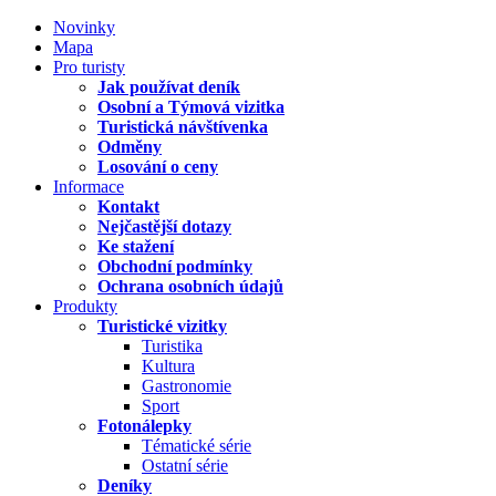
Novinky
Mapa
Pro turisty
Jak používat deník
Osobní a Týmová vizitka
Turistická návštívenka
Odměny
Losování o ceny
Informace
Kontakt
Nejčastější dotazy
Ke stažení
Obchodní podmínky
Ochrana osobních údajů
Produkty
Turistické vizitky
Turistika
Kultura
Gastronomie
Sport
Fotonálepky
Tématické série
Ostatní série
Deníky