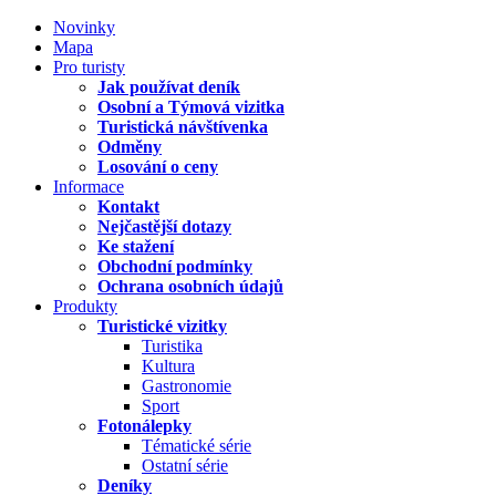
Novinky
Mapa
Pro turisty
Jak používat deník
Osobní a Týmová vizitka
Turistická návštívenka
Odměny
Losování o ceny
Informace
Kontakt
Nejčastější dotazy
Ke stažení
Obchodní podmínky
Ochrana osobních údajů
Produkty
Turistické vizitky
Turistika
Kultura
Gastronomie
Sport
Fotonálepky
Tématické série
Ostatní série
Deníky