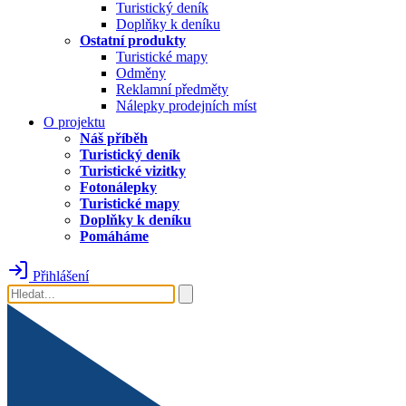
Turistický deník
Doplňky k deníku
Ostatní produkty
Turistické mapy
Odměny
Reklamní předměty
Nálepky prodejních míst
O projektu
Náš příběh
Turistický deník
Turistické vizitky
Fotonálepky
Turistické mapy
Doplňky k deníku
Pomáháme
Přihlášení