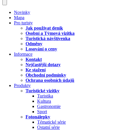
Novinky
Mapa
Pro turisty
Jak používat deník
Osobní a Týmová vizitka
Turistická návštívenka
Odměny
Losování o ceny
Informace
Kontakt
Nejčastější dotazy
Ke stažení
Obchodní podmínky
Ochrana osobních údajů
Produkty
Turistické vizitky
Turistika
Kultura
Gastronomie
Sport
Fotonálepky
Tématické série
Ostatní série