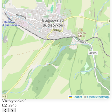
Leaflet
|
©
OpenStreetMap
Vizitky v okolí
CZ-3945
❮
❯