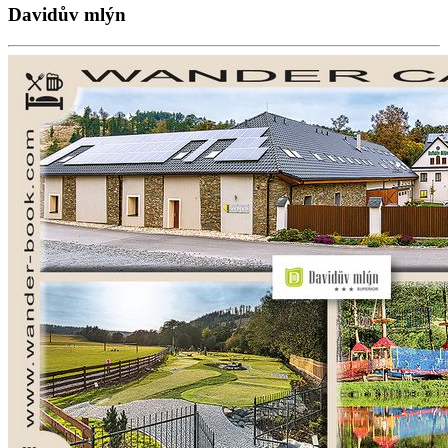
Davidův mlýn