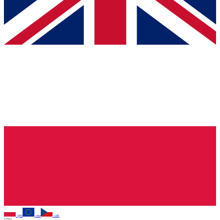
pln
eur
czk