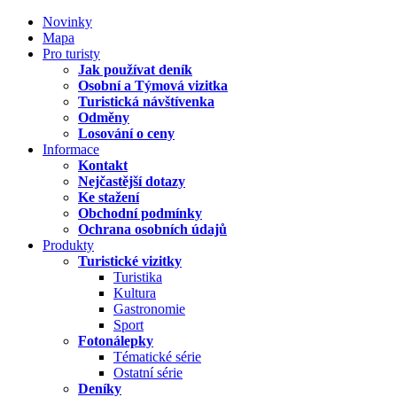
Novinky
Mapa
Pro turisty
Jak používat deník
Osobní a Týmová vizitka
Turistická návštívenka
Odměny
Losování o ceny
Informace
Kontakt
Nejčastější dotazy
Ke stažení
Obchodní podmínky
Ochrana osobních údajů
Produkty
Turistické vizitky
Turistika
Kultura
Gastronomie
Sport
Fotonálepky
Tématické série
Ostatní série
Deníky