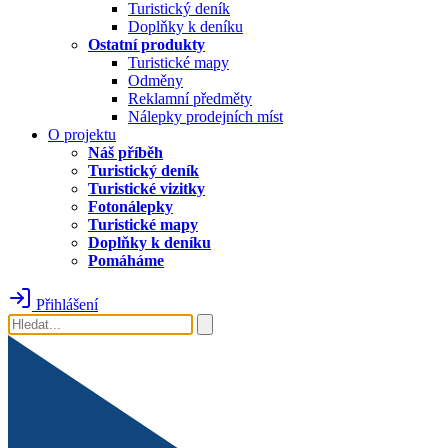
Turistický deník
Doplňky k deníku
Ostatní produkty
Turistické mapy
Odměny
Reklamní předměty
Nálepky prodejních míst
O projektu
Náš příběh
Turistický deník
Turistické vizitky
Fotonálepky
Turistické mapy
Doplňky k deníku
Pomáháme
Přihlášení