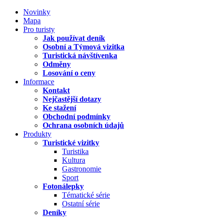
Novinky
Mapa
Pro turisty
Jak používat deník
Osobní a Týmová vizitka
Turistická návštívenka
Odměny
Losování o ceny
Informace
Kontakt
Nejčastější dotazy
Ke stažení
Obchodní podmínky
Ochrana osobních údajů
Produkty
Turistické vizitky
Turistika
Kultura
Gastronomie
Sport
Fotonálepky
Tématické série
Ostatní série
Deníky