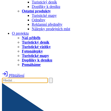
Turistický deník
Doplňky k deníku
Ostatní produkty
Turistické mapy
Odměny
Reklamní předměty
Nálepky prodejních míst
O projektu
Náš příběh
Turistický deník
Turistické vizitky
Fotonálepky
Turistické mapy
Doplňky k deníku
Pomáháme
Přihlášení