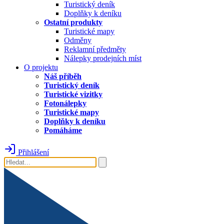
Turistický deník
Doplňky k deníku
Ostatní produkty
Turistické mapy
Odměny
Reklamní předměty
Nálepky prodejních míst
O projektu
Náš příběh
Turistický deník
Turistické vizitky
Fotonálepky
Turistické mapy
Doplňky k deníku
Pomáháme
Přihlášení