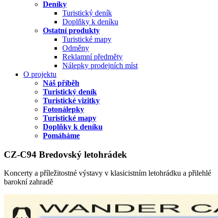
Deníky
Turistický deník
Doplňky k deníku
Ostatní produkty
Turistické mapy
Odměny
Reklamní předměty
Nálepky prodejních míst
O projektu
Náš příběh
Turistický deník
Turistické vizitky
Fotonálepky
Turistické mapy
Doplňky k deníku
Pomáháme
CZ-C94 Bredovský letohrádek
Koncerty a příležitostné výstavy v klasicistním letohrádku a přilehlé
barokní zahradě