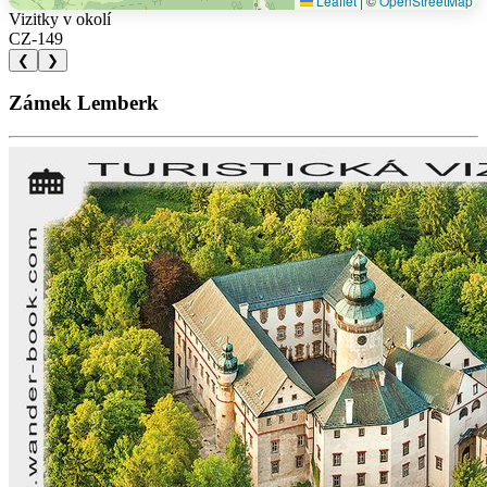
Leaflet
|
©
OpenStreetMap
Vizitky v okolí
CZ-149
❮
❯
Zámek Lemberk