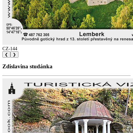
CZ-144
❮
❯
Zdislavina studánka