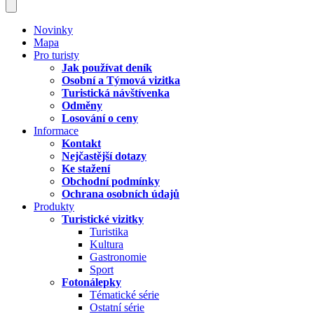
Novinky
Mapa
Pro turisty
Jak používat deník
Osobní a Týmová vizitka
Turistická návštívenka
Odměny
Losování o ceny
Informace
Kontakt
Nejčastější dotazy
Ke stažení
Obchodní podmínky
Ochrana osobních údajů
Produkty
Turistické vizitky
Turistika
Kultura
Gastronomie
Sport
Fotonálepky
Tématické série
Ostatní série