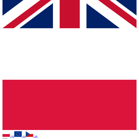
pln
eur
czk