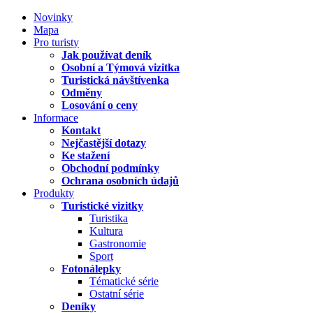
Novinky
Mapa
Pro turisty
Jak používat deník
Osobní a Týmová vizitka
Turistická návštívenka
Odměny
Losování o ceny
Informace
Kontakt
Nejčastější dotazy
Ke stažení
Obchodní podmínky
Ochrana osobních údajů
Produkty
Turistické vizitky
Turistika
Kultura
Gastronomie
Sport
Fotonálepky
Tématické série
Ostatní série
Deníky