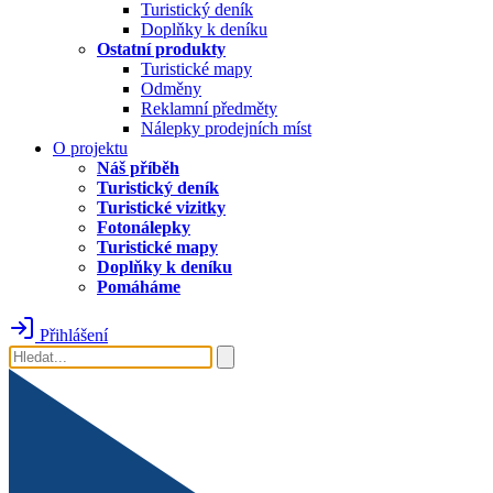
Turistický deník
Doplňky k deníku
Ostatní produkty
Turistické mapy
Odměny
Reklamní předměty
Nálepky prodejních míst
O projektu
Náš příběh
Turistický deník
Turistické vizitky
Fotonálepky
Turistické mapy
Doplňky k deníku
Pomáháme
Přihlášení