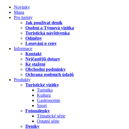
Novinky
Mapa
Pro turisty
Jak používat deník
Osobní a Týmová vizitka
Turistická návštívenka
Odměny
Losování o ceny
Informace
Kontakt
Nejčastější dotazy
Ke stažení
Obchodní podmínky
Ochrana osobních údajů
Produkty
Turistické vizitky
Turistika
Kultura
Gastronomie
Sport
Fotonálepky
Tématické série
Ostatní série
Deníky