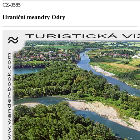
CZ-3585
Hraniční meandry Odry