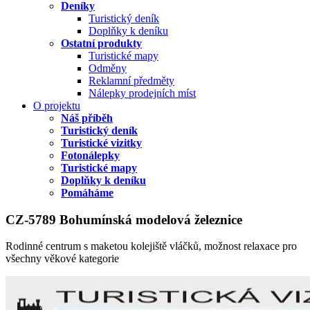
Deníky
Turistický deník
Doplňky k deníku
Ostatní produkty
Turistické mapy
Odměny
Reklamní předměty
Nálepky prodejních míst
O projektu
Náš příběh
Turistický deník
Turistické vizitky
Fotonálepky
Turistické mapy
Doplňky k deníku
Pomáháme
CZ-5789 Bohumínská modelová železnice
Rodinné centrum s maketou kolejiště vláčků, možnost relaxace pro
všechny věkové kategorie