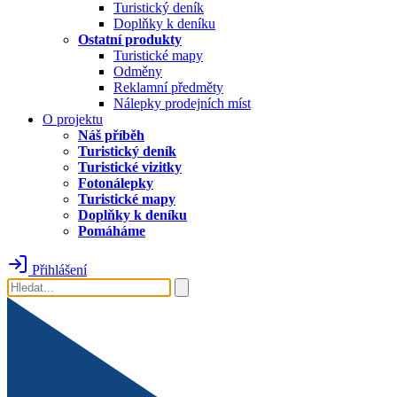
Turistický deník
Doplňky k deníku
Ostatní produkty
Turistické mapy
Odměny
Reklamní předměty
Nálepky prodejních míst
O projektu
Náš příběh
Turistický deník
Turistické vizitky
Fotonálepky
Turistické mapy
Doplňky k deníku
Pomáháme
Přihlášení