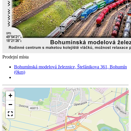
Prodejní místa
Bohumínská modelová železnice, Štefánikova 361, Bohumín
(0km)
+
−