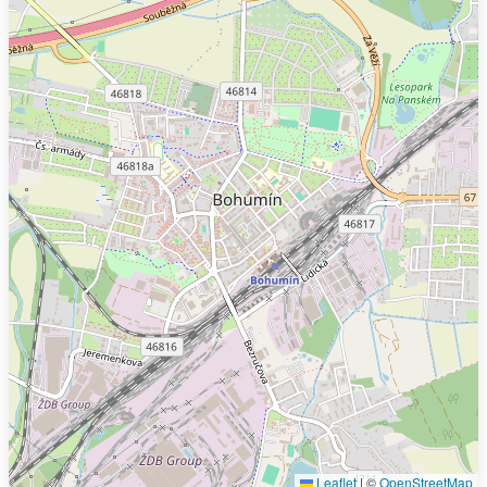
Leaflet
|
©
OpenStreetMap