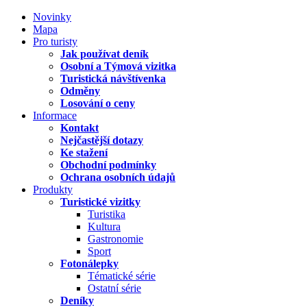
Novinky
Mapa
Pro turisty
Jak používat deník
Osobní a Týmová vizitka
Turistická návštívenka
Odměny
Losování o ceny
Informace
Kontakt
Nejčastější dotazy
Ke stažení
Obchodní podmínky
Ochrana osobních údajů
Produkty
Turistické vizitky
Turistika
Kultura
Gastronomie
Sport
Fotonálepky
Tématické série
Ostatní série
Deníky