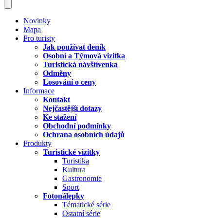
Novinky
Mapa
Pro turisty
Jak používat deník
Osobní a Týmová vizitka
Turistická návštívenka
Odměny
Losování o ceny
Informace
Kontakt
Nejčastější dotazy
Ke stažení
Obchodní podmínky
Ochrana osobních údajů
Produkty
Turistické vizitky
Turistika
Kultura
Gastronomie
Sport
Fotonálepky
Tématické série
Ostatní série