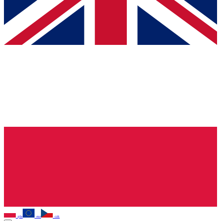
pln
eur
czk