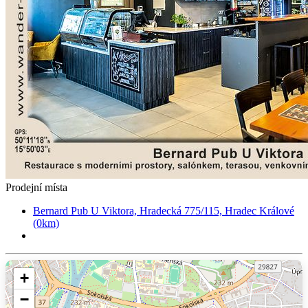
Prodejní místa
Bernard Pub U Viktora, Hradecká 775/115, Hradec Králové
(0km)
+
−