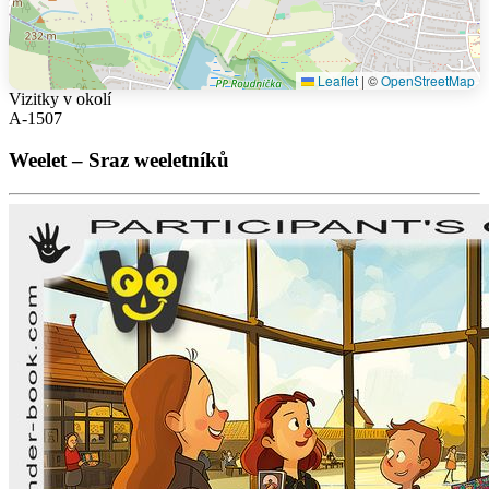
Leaflet
|
©
OpenStreetMap
Vizitky v okolí
A-1507
Weelet – Sraz weeletníků