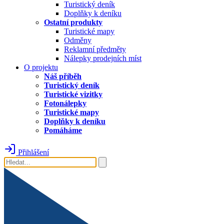
Turistický deník
Doplňky k deníku
Ostatní produkty
Turistické mapy
Odměny
Reklamní předměty
Nálepky prodejních míst
O projektu
Náš příběh
Turistický deník
Turistické vizitky
Fotonálepky
Turistické mapy
Doplňky k deníku
Pomáháme
Přihlášení