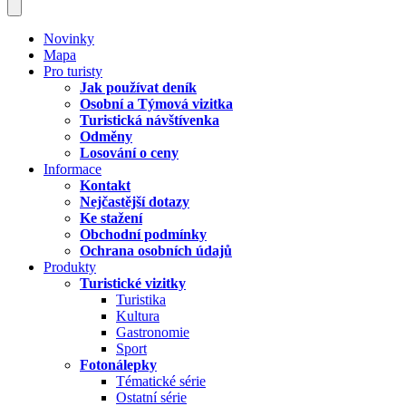
Novinky
Mapa
Pro turisty
Jak používat deník
Osobní a Týmová vizitka
Turistická návštívenka
Odměny
Losování o ceny
Informace
Kontakt
Nejčastější dotazy
Ke stažení
Obchodní podmínky
Ochrana osobních údajů
Produkty
Turistické vizitky
Turistika
Kultura
Gastronomie
Sport
Fotonálepky
Tématické série
Ostatní série