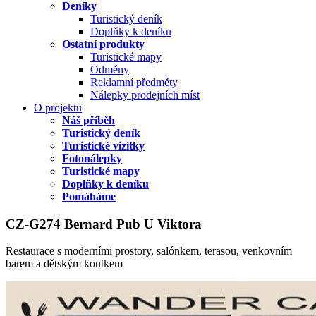
Deníky
Turistický deník
Doplňky k deníku
Ostatní produkty
Turistické mapy
Odměny
Reklamní předměty
Nálepky prodejních míst
O projektu
Náš příběh
Turistický deník
Turistické vizitky
Fotonálepky
Turistické mapy
Doplňky k deníku
Pomáháme
CZ-G274 Bernard Pub U Viktora
Restaurace s moderními prostory, salónkem, terasou, venkovním
barem a dětským koutkem