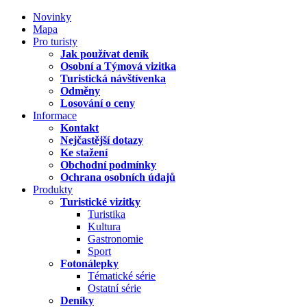
Novinky
Mapa
Pro turisty
Jak používat deník
Osobní a Týmová vizitka
Turistická návštívenka
Odměny
Losování o ceny
Informace
Kontakt
Nejčastější dotazy
Ke stažení
Obchodní podmínky
Ochrana osobních údajů
Produkty
Turistické vizitky
Turistika
Kultura
Gastronomie
Sport
Fotonálepky
Tématické série
Ostatní série
Deníky