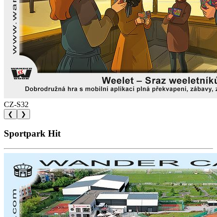
CZ-S32
❮
❯
Sportpark Hit