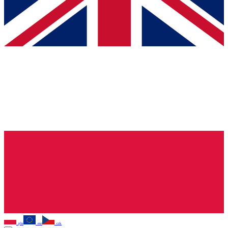
pln
eur
czk