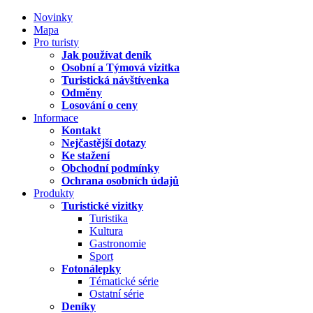
Novinky
Mapa
Pro turisty
Jak používat deník
Osobní a Týmová vizitka
Turistická návštívenka
Odměny
Losování o ceny
Informace
Kontakt
Nejčastější dotazy
Ke stažení
Obchodní podmínky
Ochrana osobních údajů
Produkty
Turistické vizitky
Turistika
Kultura
Gastronomie
Sport
Fotonálepky
Tématické série
Ostatní série
Deníky