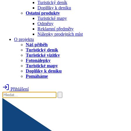
Turistický deník
Doplňky k deníku
Ostatní produkty
Turistické mapy
Odměny
Reklamní předměty
Nálepky prodejních míst
O projektu
Náš příběh
Turistický deník
Turistické vizitky
Fotonálepky
Turistické mapy
Doplňky k deníku
Pomáháme
Přihlášení