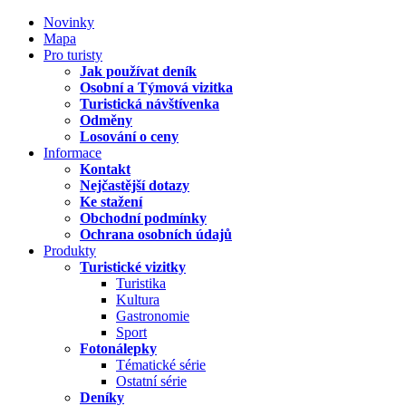
Novinky
Mapa
Pro turisty
Jak používat deník
Osobní a Týmová vizitka
Turistická návštívenka
Odměny
Losování o ceny
Informace
Kontakt
Nejčastější dotazy
Ke stažení
Obchodní podmínky
Ochrana osobních údajů
Produkty
Turistické vizitky
Turistika
Kultura
Gastronomie
Sport
Fotonálepky
Tématické série
Ostatní série
Deníky