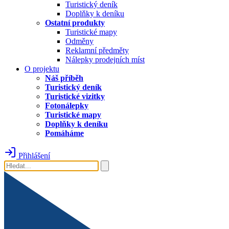
Turistický deník
Doplňky k deníku
Ostatní produkty
Turistické mapy
Odměny
Reklamní předměty
Nálepky prodejních míst
O projektu
Náš příběh
Turistický deník
Turistické vizitky
Fotonálepky
Turistické mapy
Doplňky k deníku
Pomáháme
Přihlášení