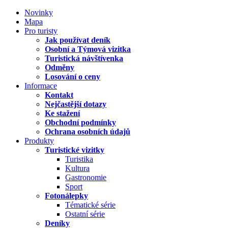
Novinky
Mapa
Pro turisty
Jak používat deník
Osobní a Týmová vizitka
Turistická návštívenka
Odměny
Losování o ceny
Informace
Kontakt
Nejčastější dotazy
Ke stažení
Obchodní podmínky
Ochrana osobních údajů
Produkty
Turistické vizitky
Turistika
Kultura
Gastronomie
Sport
Fotonálepky
Tématické série
Ostatní série
Deníky