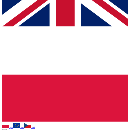
pln
eur
czk