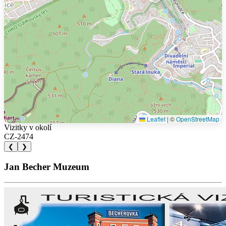
Leaflet
|
©
OpenStreetMap
Vizitky v okolí
CZ-2474
❮
❯
Jan Becher Muzeum