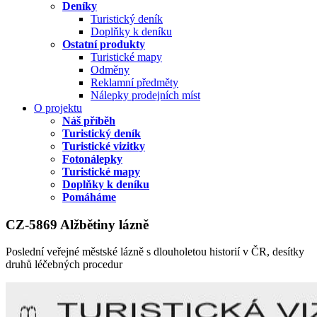
Deníky
Turistický deník
Doplňky k deníku
Ostatní produkty
Turistické mapy
Odměny
Reklamní předměty
Nálepky prodejních míst
O projektu
Náš příběh
Turistický deník
Turistické vizitky
Fotonálepky
Turistické mapy
Doplňky k deníku
Pomáháme
CZ-5869 Alžbětiny lázně
Poslední veřejné městské lázně s dlouholetou historií v ČR, desítky
druhů léčebných procedur