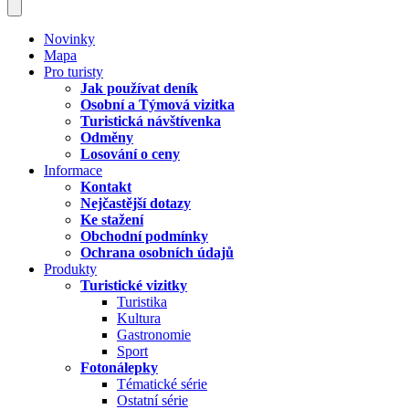
Novinky
Mapa
Pro turisty
Jak používat deník
Osobní a Týmová vizitka
Turistická návštívenka
Odměny
Losování o ceny
Informace
Kontakt
Nejčastější dotazy
Ke stažení
Obchodní podmínky
Ochrana osobních údajů
Produkty
Turistické vizitky
Turistika
Kultura
Gastronomie
Sport
Fotonálepky
Tématické série
Ostatní série