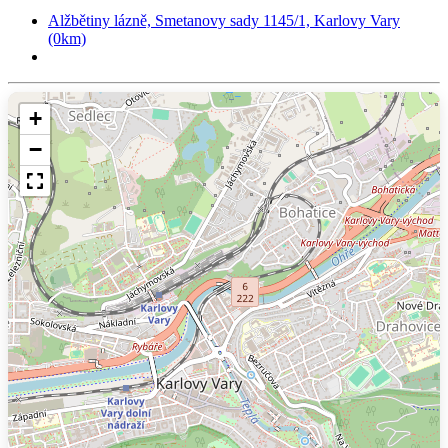
Alžbětiny lázně, Smetanovy sady 1145/1, Karlovy Vary
(0km)
+
−