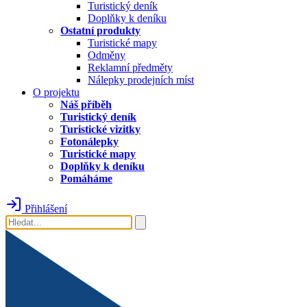
Turistický deník
Doplňky k deníku
Ostatní produkty
Turistické mapy
Odměny
Reklamní předměty
Nálepky prodejních míst
O projektu
Náš příběh
Turistický deník
Turistické vizitky
Fotonálepky
Turistické mapy
Doplňky k deníku
Pomáháme
Přihlášení